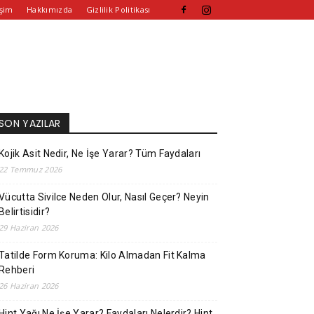
işim
Hakkımızda
Gizlilik Politikası
SON YAZILAR
Kojik Asit Nedir, Ne İşe Yarar? Tüm Faydaları
22 Temmuz 2026
Vücutta Sivilce Neden Olur, Nasıl Geçer? Neyin
Belirtisidir?
29 Haziran 2026
Tatilde Form Koruma: Kilo Almadan Fit Kalma
Rehberi
26 Haziran 2026
Hint Yağı Ne İşe Yarar? Faydaları Nelerdir? Hint