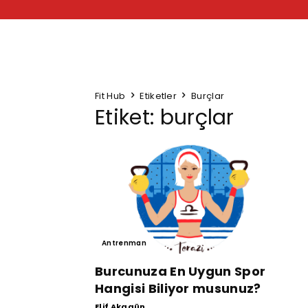
Fit Hub
Etiketler
Burçlar
Etiket: burçlar
Antrenman
Burcunuza En Uygun Spor
Hangisi Biliyor musunuz?
Elif Akagün