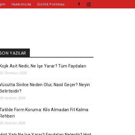
işim
Hakkımızda
Gizlilik Politikası
SON YAZILAR
Kojik Asit Nedir, Ne İşe Yarar? Tüm Faydaları
22 Temmuz 2026
Vücutta Sivilce Neden Olur, Nasıl Geçer? Neyin
Belirtisidir?
29 Haziran 2026
Tatilde Form Koruma: Kilo Almadan Fit Kalma
Rehberi
26 Haziran 2026
Hint Yağı Ne İşe Yarar? Faydaları Nelerdir? Hint