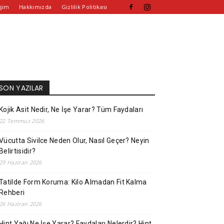
işim
Hakkımızda
Gizlilik Politikası
SON YAZILAR
Kojik Asit Nedir, Ne İşe Yarar? Tüm Faydaları
22 Temmuz 2026
Vücutta Sivilce Neden Olur, Nasıl Geçer? Neyin
Belirtisidir?
29 Haziran 2026
Tatilde Form Koruma: Kilo Almadan Fit Kalma
Rehberi
26 Haziran 2026
Hint Yağı Ne İşe Yarar? Faydaları Nelerdir? Hint