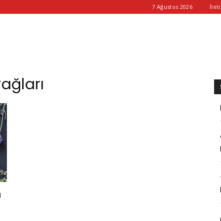
7 Ağustos 2026
İlet
yağları
ü