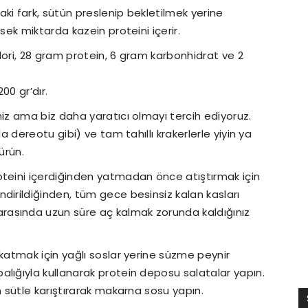
ki fark, sütün preslenip bekletilmek yerine
sek miktarda kazein proteini içerir.
lori, 28 gram protein, 6 gram karbonhidrat ve 2
00 gr’dır.
niz ama biz daha yaratıcı olmayı tercih ediyoruz.
a dereotu gibi) ve tam tahıllı krakerlerle yiyin ya
ürün.
oteini içerdiğinden yatmadan önce atıştırmak için
dirildiğinden, tüm gece besinsiz kalan kasları
asında uzun süre aç kalmak zorunda kaldığınız
 katmak için yağlı soslar yerine süzme peynir
lığıyla kullanarak protein deposu salatalar yapın.
 sütle karıştırarak makarna sosu yapın.