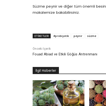
Süzme peynir ve diğer tüm önemli besinler
makalemize bakabilirsiniz.
ETİKETLER
#probiyotik
peynir
süzme
Önceki İçerik
Fouad Abiad ve Etkili Göğüs Antrenmanı
İlgil Haberler