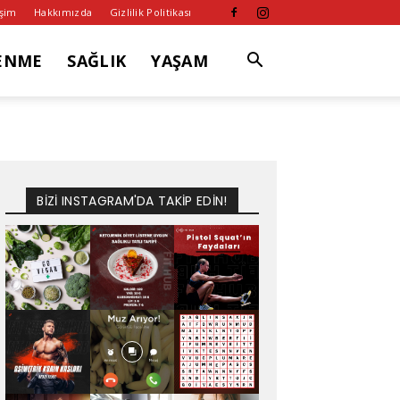
işim
Hakkımızda
Gizlilik Politikası
ENME
SAĞLIK
YAŞAM
BİZİ INSTAGRAM'DA TAKİP EDİN!