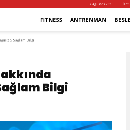
7 Ağustos 2026
İlet
FITNESS
ANTRENMAN
BESL
it
ğiniz 5 Sağlam Bilgi
ub
Hakkında
Sağlam Bilgi