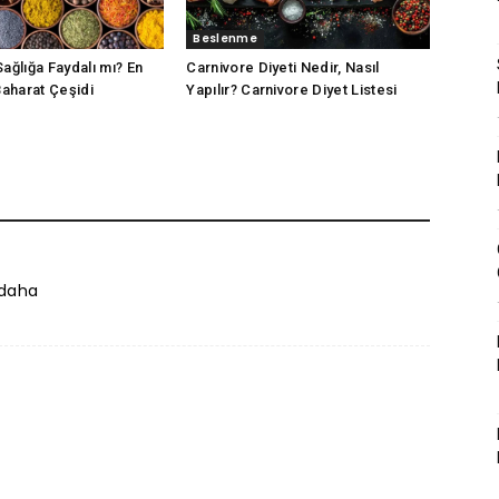
Beslenme
Sağlığa Faydalı mı? En
Carnivore Diyeti Nedir, Nasıl
 Baharat Çeşidi
Yapılır? Carnivore Diyet Listesi
 daha