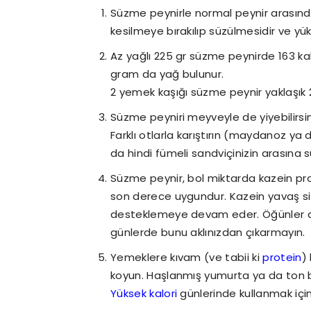
Süzme peynirle normal peynir arasında
kesilmeye bırakılıp süzülmesidir ve yük
Az yağlı 225 gr süzme peynirde 163 ka
gram da yağ bulunur.
2 yemek kaşığı süzme peynir yaklaşık 2
Süzme peyniri meyveyle de yiyebilirsi
Farklı otlarla karıştırın (maydanoz ya d
da hindi fümeli sandviçinizin arasına s
Süzme peynir, bol miktarda kazein pr
son derece uygundur. Kazein yavaş sin
desteklemeye devam eder. Öğünler ar
günlerde bunu aklınızdan çıkarmayın.
Yemeklere kıvam (ve tabii ki
protein
)
koyun. Haşlanmış yumurta ya da ton ba
Yüksek kalori
günlerinde kullanmak için