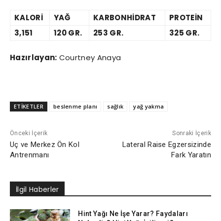
KALORİ
YAĞ
KARBONHİDRAT
PROTEİN
3,151
120 GR.
253 GR.
325 GR.
Hazırlayan:
Courtney Anaya
ETİKETLER
beslenme planı
sağlık
yağ yakma
Önceki İçerik
Sonraki İçerik
Uç ve Merkez Ön Kol
Lateral Raise Egzersizinde
Antrenmanı
Fark Yaratın
İlgil Haberler
Hint Yağı Ne İşe Yarar? Faydaları