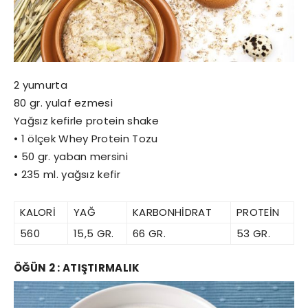
2 yumurta
80 gr. yulaf ezmesi
Yağsız kefirle protein shake
• 1 ölçek Whey Protein Tozu
• 50 gr. yaban mersini
• 235 ml. yağsız kefir
KALORİ
YAĞ
KARBONHİDRAT
PROTEİN
560
15,5 GR.
66 GR.
53 GR.
ÖĞÜN 2 : ATIŞTIRMALIK