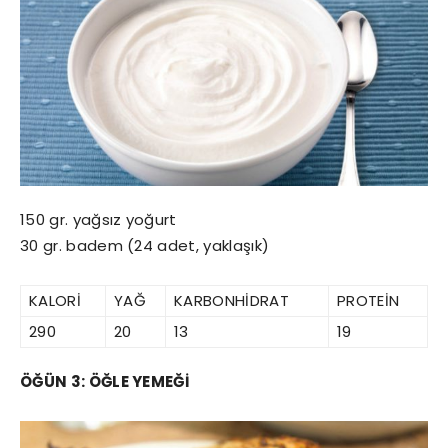
150 gr. yağsız yoğurt
30 gr. badem (24 adet, yaklaşık)
KALORİ
YAĞ
KARBONHİDRAT
PROTEİN
290
20
13
19
ÖĞÜN 3: ÖĞLE YEMEĞİ