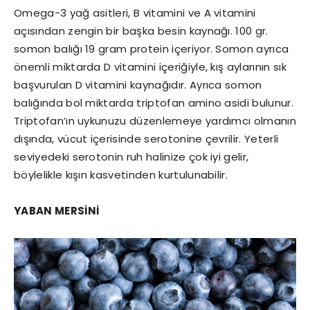
Omega-3 yağ asitleri, B vitamini ve A vitamini
açısından zengin bir başka besin kaynağı. 100 gr.
somon balığı 19 gram protein içeriyor. Somon ayrıca
önemli miktarda D vitamini içeriğiyle, kış aylarının sık
başvurulan D vitamini kaynağıdır. Ayrıca somon
balığında bol miktarda triptofan amino asidi bulunur.
Triptofan’ın uykunuzu düzenlemeye yardımcı olmanın
dışında, vücut içerisinde serotonine çevrilir. Yeterli
seviyedeki serotonin ruh halinize çok iyi gelir,
böylelikle kışın kasvetinden kurtulunabilir.
YABAN MERSİNİ