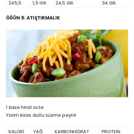
245,5
1,5 GR.
24,5 GR.
34 GR.
ÖĞÜN 6: ATIŞTIRMALIK
1 kase hindi sote
Yarım kase dutlu süzme peynir
KALORİ
YAĞ
KARBONHİDRAT
PROTEİN