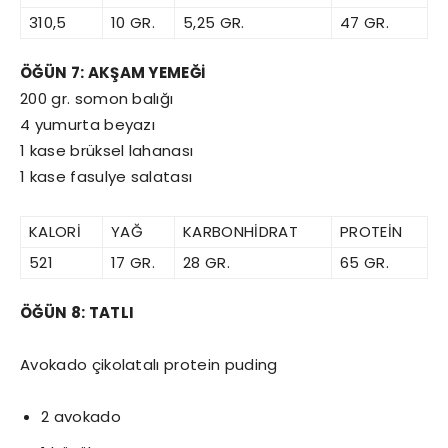
310,5
10 GR.
5,25 GR.
47 GR.
ÖĞÜN 7: AKŞAM YEMEĞİ
200 gr. somon balığı
4 yumurta beyazı
1 kase brüksel lahanası
1 kase fasulye salatası
KALORİ
YAĞ
KARBONHİDRAT
PROTEİN
521
17 GR.
28 GR.
65 GR.
ÖĞÜN 8: TATLI
Avokado çikolatalı protein puding
2 avokado