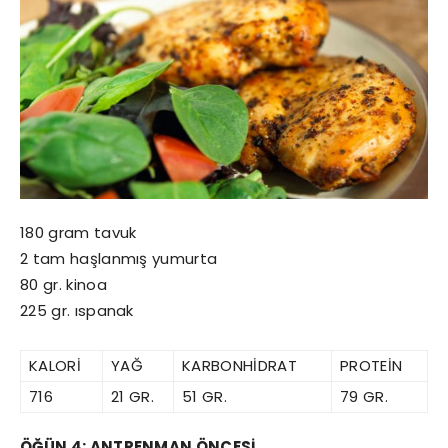
180 gram tavuk
2 tam haşlanmış yumurta
80 gr. kinoa
225 gr. ıspanak
KALORİ
YAĞ
KARBONHİDRAT
PROTEİN
716
21 GR.
51 GR.
79 GR.
ÖĞÜN 4: ANTRENMAN ÖNCESİ