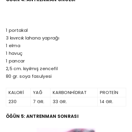
1 portakal
3 kıvırcık lahana yaprağı
1 elma
1 havuç
1 pancar
2,5 cm. kıyılmış zencefil
80 gr. soya fasulyesi
KALORİ
YAĞ
KARBONHİDRAT
PROTEİN
230
7 GR.
33 GR.
14 GR.
ÖĞÜN 5: ANTRENMAN SONRASI