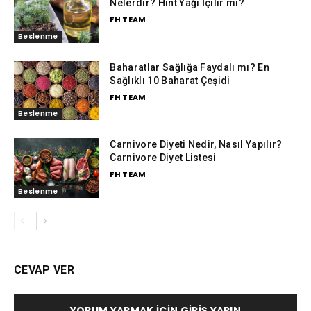
Nelerdir? Hint Yağı İçilir mi?
FH TEAM
Beslenme
Baharatlar Sağlığa Faydalı mı? En
Sağlıklı 10 Baharat Çeşidi
FH TEAM
Beslenme
Carnivore Diyeti Nedir, Nasıl Yapılır?
Carnivore Diyet Listesi
FH TEAM
Beslenme
CEVAP VER
YORUM YAPMAK İÇIN GIRIŞ YAPIN