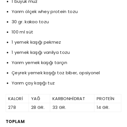
1 büyük muz
Yarım ölçek whey protein tozu
30 gr. kakao tozu
100 ml süt
1 yemek kaşığı pekmez
1 yemek kaşığı vanilya tozu
Yarım yemek kaşığı tarçın
Çeyrek yemek kaşığı toz biber, opsiyonel
Yarım çay kaşığı tuz
KALORİ
YAĞ
KARBONHİDRAT
PROTEİN
278
28 GR.
33 GR.
14 GR.
TOPLAM