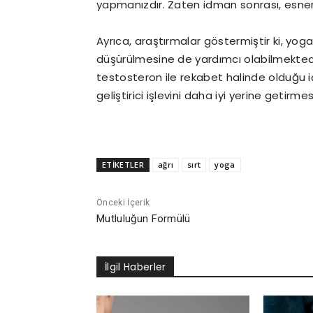
yapmanızdır. Zaten idman sonrası, esnem
Ayrıca, araştırmalar göstermiştir ki, yoga
düşürülmesine de yardımcı olabilmektedir
testosteron ile rekabet halinde olduğu iç
geliştirici işlevini daha iyi yerine getirme
ETİKETLER
ağrı
sırt
yoga
Önceki İçerik
Mutluluğun Formülü
İlgil Haberler