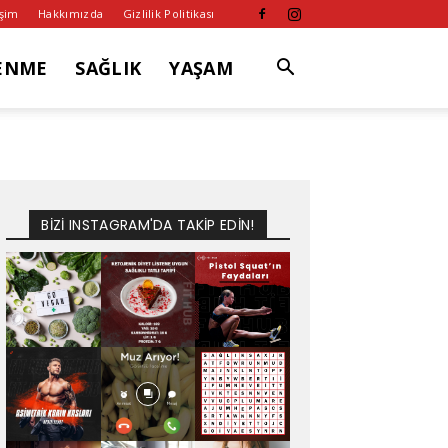
işim
Hakkımızda
Gizlilik Politikası
ENME
SAĞLIK
YAŞAM
BİZİ INSTAGRAM'DA TAKİP EDİN!