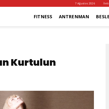
7 Ağustos 2026
İlet
FITNESS
ANTRENMAN
BESL
it
ub
dan Kurtulun