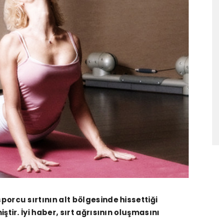
rcu sırtının alt bölgesinde hissettiği
ir. İyi haber, sırt ağrısının oluşmasını