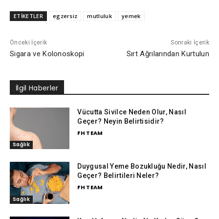
ETİKETLER
egzersiz
mutluluk
yemek
Önceki İçerik
Sonraki İçerik
Sigara ve Kolonoskopi
Sırt Ağrılarından Kurtulun
İlgil Haberler
Vücutta Sivilce Neden Olur, Nasıl
Geçer? Neyin Belirtisidir?
FH TEAM
Sağlık
Duygusal Yeme Bozukluğu Nedir, Nasıl
Geçer? Belirtileri Neler?
FH TEAM
Sağlık