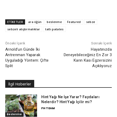
ETİKETLER
ara öğün
beslenme
Featured
sebze
sebzeli atıştırmalıklar
tatlı patates
Önceki İçerik
Sonraki İçerik
Arnold’un Günde İki
Hayatınızda
Antrenman Yaparak
Deneyebileceğiniz En Zor 3
Uyguladığı Yöntem: Çifte
Karın Kası Egzersizini
Split
Açıklıyoruz
İlgil Haberler
Hint Yağı Ne İşe Yarar? Faydaları
Nelerdir? Hint Yağı İçilir mi?
FH TEAM
Beslenme