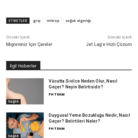
ETİKETLER
grip
mikrop
soğuk algınlığı
Önceki İçerik
Sonraki İçerik
Migreniniz İçin Çareler
Jet Lag’e Hızlı Çözüm
İlgil Haberler
Vücutta Sivilce Neden Olur, Nasıl
Geçer? Neyin Belirtisidir?
FH TEAM
Sağlık
Duygusal Yeme Bozukluğu Nedir, Nasıl
Geçer? Belirtileri Neler?
FH TEAM
Sağlık