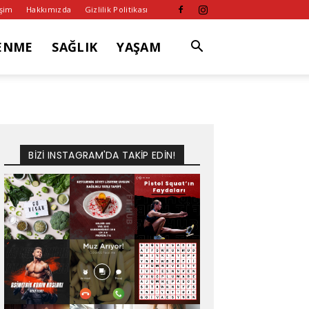
işim
Hakkımızda
Gizlilik Politikası
ENME
SAĞLIK
YAŞAM
BİZİ INSTAGRAM'DA TAKİP EDİN!