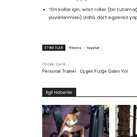
“Ön kollar için, wrist roller (bir tutama
yuvarlanması) dahil, dört egzersiz ya
ETİKETLER
fitness
tüyolar
Önceki İçerik
Personal Trainer : Üçgen Fiziğe Giden Yol
İlgil Haberler