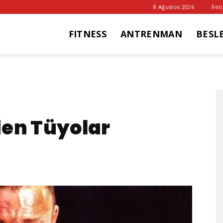
8 Ağustos 2026
İlet
FITNESS
ANTRENMAN
BESL
it
ub
den Tüyolar