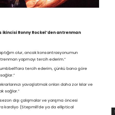
s ikincisi Ronny Rockel’den antrenman
aptığım olur, ancak konsantrasyonumun
ntrenman yapmayı tercih ederim.”
 dumbbell’lara tercih ederim, çünkü bana göre
 sağlar.”
Tekrarlarınızı yavaşlatmak onları daha zor kılar ve
ak sağlar.”
ezon dışı çalışmalar ve yarışma öncesi
 kardiyo (Stepmill’de ya da elliptical