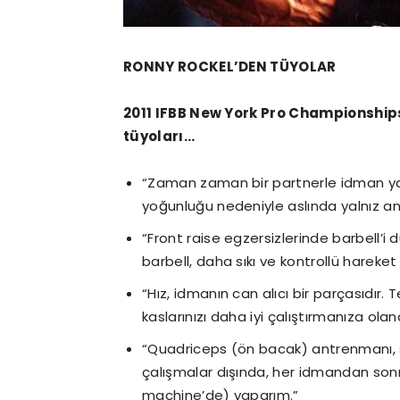
RONNY ROCKEL’DEN TÜYOLAR
2011 IFBB New York Pro Championship
tüyoları…
“Zaman zaman bir partnerle idman y
yoğunluğu nedeniyle aslında yalnız a
“Front raise egzersizlerinde barbell’i
barbell, daha sıkı ve kontrollü hareket
“Hız, idmanın can alıcı bir parçasıdır. 
kaslarınızı daha iyi çalıştırmanıza olan
“Quadriceps (ön bacak) antrenmanı, s
çalışmalar dışında, her idmandan sonra
machine’de) yaparım.”