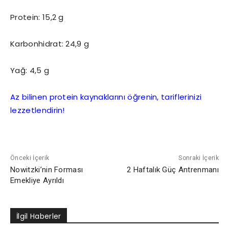
Protein: 15,2 g
Karbonhidrat: 24,9 g
Yağ: 4,5 g
Az bilinen protein kaynaklarını öğrenin, tariflerinizi
lezzetlendirin!
Önceki İçerik
Sonraki İçerik
Nowitzki’nin Forması
2 Haftalık Güç Antrenmanı
Emekliye Ayrıldı
İlgil Haberler