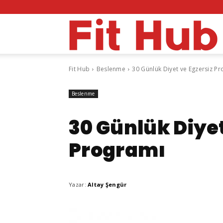
F
Fit Hub
Beslenme
30 Günlük Diyet ve Egzersiz P
H
Beslenme
30 Günlük Diyet
Programı
Yazar:
Altay Şengür