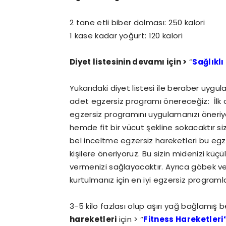
2 tane etli biber dolması: 250 kalori
1 kase kadar yoğurt: 120 kalori
Diyet listesinin devamı için >
”
Sağlıklı
Yukarıdaki diyet listesi ile beraber uygu
adet egzersiz programı önereceğiz: İlk ol
egzersiz programını uygulamanızı öneriyo
hemde fit bir vücut şekline sokacaktır si
bel inceltme egzersiz hareketleri bu egz
kişilere öneriyoruz. Bu sizin midenizi küçü
vermenizi sağlayacaktır. Ayrıca göbek ve
kurtulmanız için en iyi egzersiz programlar
3-5 kilo fazlası olup aşırı yağ bağlamış b
hareketleri
için > “
Fitness Hareketleri