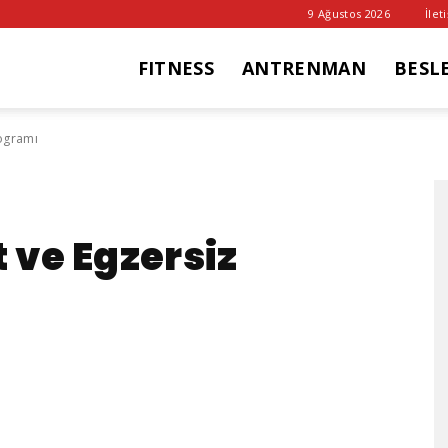
9 Ağustos 2026
İlet
FITNESS
ANTRENMAN
BESL
it
rogramı
ub
 ve Egzersiz