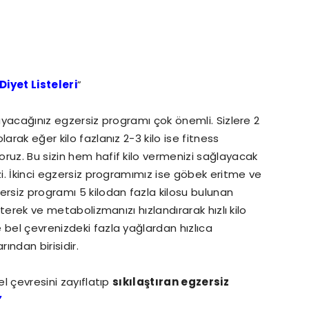
 Diyet Listeleri
”
layacağınız egzersiz programı çok önemli. Sizlere 2
arak eğer kilo fazlanız 2-3 kilo ise fitness
ruz. Bu sizin hem hafif kilo vermenizi sağlayacak
zi. İkinci egzersiz programımız ise göbek eritme ve
ersiz programı 5 kilodan fazla kilosu bulunan
lterek ve metabolizmanızı hızlandırarak hızlı kilo
 bel çevrenizdeki fazla yağlardan hızlıca
ından birisidir.
el çevresini zayıflatıp
sıkılaştıran egzersiz
”