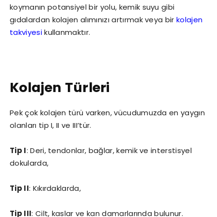
koymanın potansiyel bir yolu, kemik suyu gibi
gıdalardan kolajen alımınızı artırmak veya bir
kolajen
takviyesi
kullanmaktır.
Kolajen Türleri
Pek çok kolajen türü varken, vücudumuzda en yaygın
olanları tip I, II ve III’tür.
Tip I
: Deri, tendonlar, bağlar, kemik ve interstisyel
dokularda,
Tip II
: Kıkırdaklarda,
Tip III
: Cilt, kaslar ve kan damarlarında bulunur.