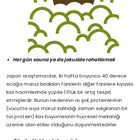
Her gün sauna ya da jakuzide rahatlamak
Japon araştırmacılar, iki hafta boyunca 40 derece
sıcağa maruz bırakılan farelerin diğer farelere kıyasla
kas hacimlerinde yüzde 13’lük bir artış tespit
etmişlerdir. Bunun nedeninin ısı şok proteinlerinin
(vücutta ısıya maruz kalındığı zaman salgılanan bir
tür protein) kas büyümesinin hücresel mekaniği
üzerine olan etkisi olduğunu düşünmektedirler.