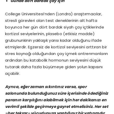
Günde dört bardak çay için
College Üniversitesi’nden (Londra) araştırmacılar,
stresli görevleri olan test deneklerinin alt hafta
boyunca her gün dört bardak siyah çay içtiklerinde
kortizol seviyelerinin, plasebo (etkisiz madde)
grubununkinin yaklaşık yarısı kadar olduğunu ifade
etmişlerdir. Egzersiz de kortizol seviyesini arttıran bir
stres kaynağı olduğundan çay içmek antrenmanların
ardından bu katabolik hormonun seviyesini düşük
tutarak daha fazla büyümeye giden yolun kapısını
açabilir.
Ayrıca, eğer zaman sıkıntınız varsa, spor
salonunda bulunduğunuz süre içerisinde ödediğiniz
paranın karşılığını alabilmek için her dakikanızı en
verimli şekilde geçirmeye gayret etmelisiniz. Her set
–her tekrar– vücudunuza yaptığınız bir yatırımdır