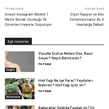
Önceki İçerik
Sonraki İçerik
İsveçli Instagram Modeli 1
Diyet Yapıyor ve Kilo
Metre Bacak Uzunluğu İle
Veremiyorsanız Bu 6
Görenleri Hayrete Düşürüyor
Hastalığa Dikkat!
İlgil Haberler
Vücutta Sivilce Neden Olur, Nasıl
Geçer? Neyin Belirtisidir?
FH TEAM
Sağlık
Hint Yağı Ne İşe Yarar? Faydaları
Nelerdir? Hint Yağı İçilir mi?
FH TEAM
Beslenme
Baharatlar Sağlığa Faydalı mı? En