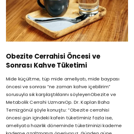
Obezite Cerrahisi Öncesi ve
Sonrası Kahve Tüketimi
Mide küçültme, tüp mide ameliyatı, mide baypası
öncesi ve sonrası “ne zaman kahve içebilirim”
sorusuyla sık karşılaştıklarını söyleyenObezite ve
Metabolik Cerrahi UzmanıOp. Dr. Kaplan Baha
Temizgönül şöyle konuştu: “Obezite cerrahisi
öncesi gün içindeki kafein tüketiminiz fazla ise,
ameliyata hazırlık döneminde tüketiminizi kademe
kademe azaltmanızı öneriyoruz. Günden güne