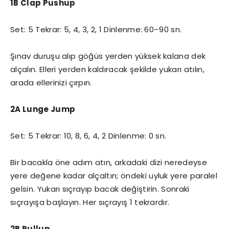
1B Clap Pushup
Set: 5 Tekrar: 5, 4, 3, 2, 1 Dinlenme: 60–90 sn.
Şınav duruşu alıp göğüs yerden yüksek kalana dek
alçalın. Elleri yerden kaldıracak şekilde yukarı atılın,
arada ellerinizi çırpın.
2A Lunge Jump
Set: 5 Tekrar: 10, 8, 6, 4, 2 Dinlenme: 0 sn.
Bir bacakla öne adım atın, arkadaki dizi neredeyse
yere değene kadar alçaltın; öndeki uyluk yere paralel
gelsin. Yukarı sıçrayıp bacak değiştirin. Sonraki
sıçrayışa başlayın. Her sıçrayış 1 tekrardır.
2B Pullup