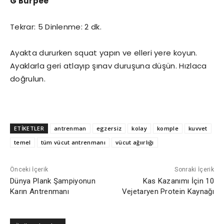
G Burpee
Tekrar: 5 Dinlenme: 2 dk.
Ayakta dururken squat yapın ve elleri yere koyun.
Ayaklarla geri atlayıp şınav duruşuna düşün. Hızlaca
doğrulun.
ETİKETLER
antrenman
egzersiz
kolay
komple
kuvvet
temel
tüm vücut antrenmanı
vücut ağıırlığı
Önceki İçerik
Sonraki İçerik
Dünya Plank Şampiyonun
Kas Kazanımı İçin 10
Karın Antrenmanı
Vejetaryen Protein Kaynağı