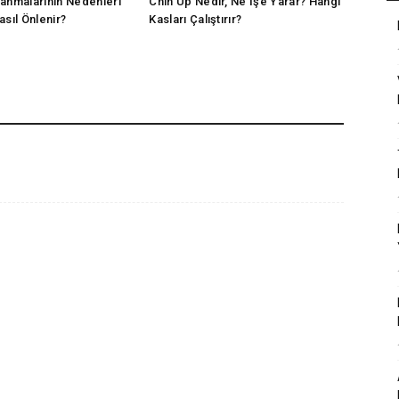
anmalarının Nedenleri
Chin Up Nedir, Ne İşe Yarar? Hangi
asıl Önlenir?
Kasları Çalıştırır?