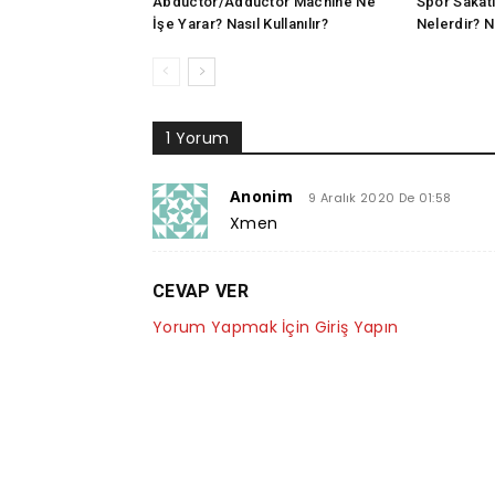
Abductor/Adductor Machine Ne
Spor Sakatl
İşe Yarar? Nasıl Kullanılır?
Nelerdir? N
1 Yorum
Anonim
9 Aralık 2020 De 01:58
Xmen
CEVAP VER
Yorum Yapmak İçin Giriş Yapın