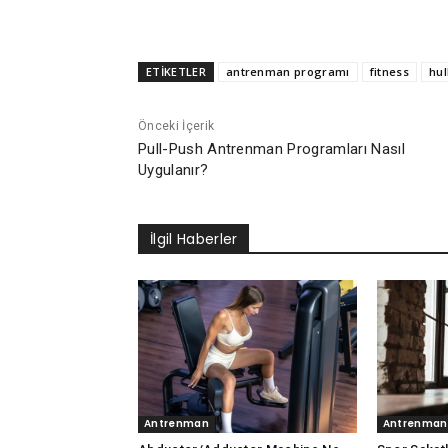
ETİKETLER
antrenman programı
fitness
hul
Önceki İçerik
Pull-Push Antrenman Programları Nasıl
Uygulanır?
İlgil Haberler
Antrenman
Antrenman