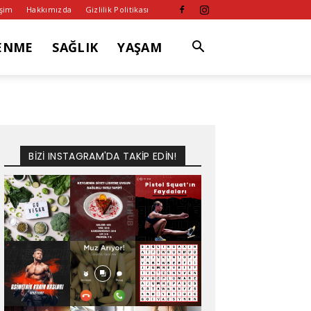
işim
Hakkımızda
Gizlilik Politikası
ENME
SAĞLIK
YAŞAM
BİZİ INSTAGRAM'DA TAKİP EDİN!