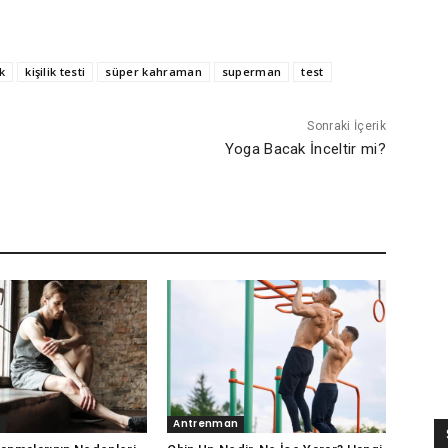
k
kişilik testi
süper kahraman
superman
test
Sonraki İçerik
Yoga Bacak İnceltir mi?
Antrenman