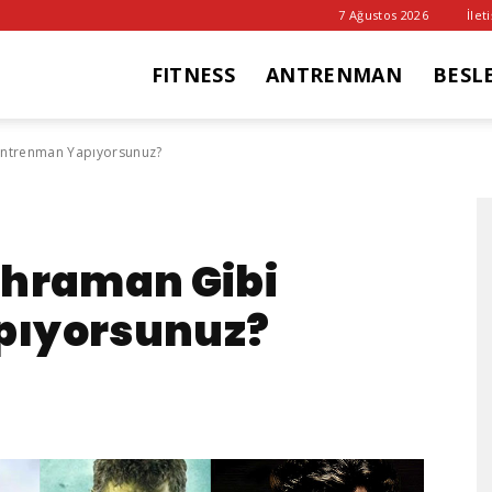
7 Ağustos 2026
İlet
FITNESS
ANTRENMAN
BESL
it
Antrenman Yapıyorsunuz?
ub
ahraman Gibi
pıyorsunuz?