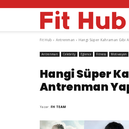
F
Fit Hub
Antrenman
Hangi Süper Kahraman Gibi 
H
Antrenman
Celebrity
Eğlence
Fitness
Motivasyon
Hangi Süper K
Antrenman Ya
Yazar:
FH TEAM