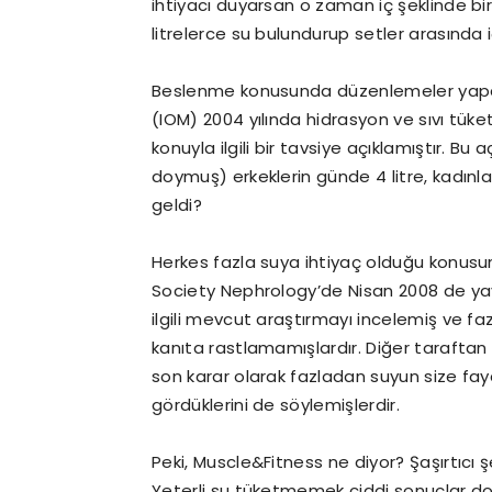
ihtiyacı duyarsan o zaman iç şeklinde bir
litrelerce su bulundurup setler arasında i
Beslenme konusunda düzenlemeler yapan
(IOM) 2004 yılında hidrasyon ve sıvı tüke
konuyla ilgili bir tavsiye açıklamıştır.
doymuş) erkeklerin günde 4 litre, kadınları
geldi?
Herkes fazla suya ihtiyaç olduğu konusu
Society Nephrology’de Nisan 2008 de yayı
ilgili mevcut araştırmayı incelemiş ve f
kanıta rastlamamışlardır. Diğer taraftan
son karar olarak fazladan suyun size fayd
gördüklerini de söylemişlerdir.
Peki, Muscle&Fitness ne diyor? Şaşırtıcı şe
Yeterli su tüketmemek ciddi sonuçlar doğur