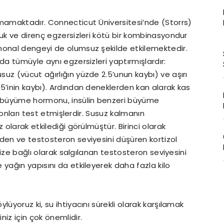
lmamaktadır. Connecticut Üniversitesi’nde (Storrs)
luk ve direnç egzersizleri kötü bir kombinasyondur
monal dengeyi de olumsuz şekilde etkilemektedir.
da tümüyle aynı egzersizleri yaptırmışlardır:
uz (vücut ağırlığın yüzde 2.5’unun kaybı) ve aşırı
5’inin kaybı). Ardından deneklerden kan alarak kas
l, büyüme hormonu, insülin benzeri büyüme
rmonları test etmişlerdir. Susuz kalmanın
 olarak etkilediği görülmüştür. Birinci olarak
den ve testosteron seviyesini düşüren kortizol
rsize bağlı olarak salgılanan testosteron seviyesini
 yağın yapısını da etkileyerek daha fazla kilo
üyoruz ki, su ihtiyacını sürekli olarak karşılamak
iz için çok önemlidir.