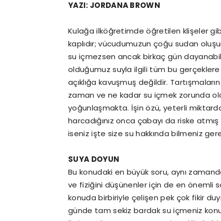
YAZI: JORDANA BROWN
Kulağa ilköğretimde öğretilen klişeler gib
kaplıdır; vücudumuzun çoğu sudan oluş
su içmezsen ancak birkaç gün dayanabilir
olduğumuz suyla ilgili tüm bu gerçekler
açıklığa kavuşmuş değildir. Tartışmaların
zaman ve ne kadar su içmek zorunda olduğ
yoğunlaşmakta. İşin özü, yeterli miktard
harcadığınız onca çabayı da riske atmış
iseniz işte size su hakkında bilmeniz ger
SUYA DOYUN
Bu konudaki en büyük soru, aynı zamanda ü
ve fiziğini düşünenler için de en önemli
konuda birbiriyle çelişen pek çok fikir d
günde tam sekiz bardak su içmeniz konu