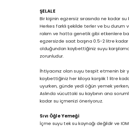
ŞELALE
Bir kişinin egzersiz sırasında ne kadar s
Herkes farklı şekilde terler ve bu durum v
rakım ve hatta genetik gibi etkenlere bağ
egzersizde saat başına 0.5-2 litre kadar
olduğundan kaybettiğiniz suyu karşılamak
zorunludur.
İhtiyacınız olan suyu tespit etmenin bi
kaybettiğiniz her kiloya karşılık 1 litre k
uyurken, günde yedi öğün yemek yerken, 
Aslında vücuttaki su kaybının ana sorum
kadar su içmenizi öneriyoruz.
Sıvı Öğle Yemeği
İçme suyu tek su kaynağı değildir ve IOM’u