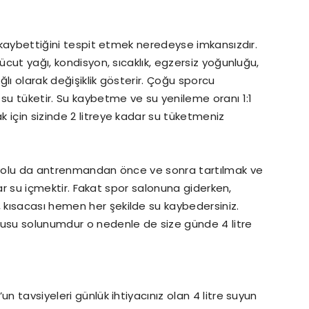
u kaybettiğini tespit etmek neredeyse imkansızdır.
ücut yağı, kondisyon, sıcaklık, egzersiz yoğunluğu,
lı olarak değişiklik gösterir. Çoğu sporcu
 su tüketir. Su kaybetme ve su yenileme oranı 1:1
 için sizinde 2 litreye kadar su tüketmeniz
r yolu da antrenmandan önce ve sonra tartılmak ve
adar su içmektir. Fakat spor salonuna giderken,
kısacası hemen her şekilde su kaybedersiniz.
lusu solunumdur o nedenle de size günde 4 litre
n tavsiyeleri günlük ihtiyacınız olan 4 litre suyun