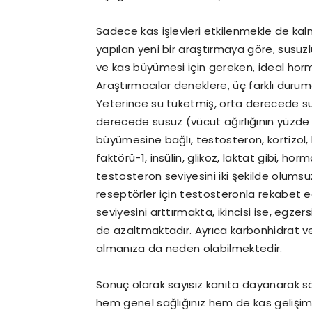
Sadece kas işlevleri etkilenmekle de ka
yapılan yeni bir araştırmaya göre, susuz
ve kas büyümesi için gereken, ideal hor
Araştırmacılar deneklere, üç farklı durum
Yeterince su tüketmiş, orta derecede sus
derecede susuz (vücut ağırlığının yüzde 
büyümesine bağlı, testosteron, kortizo
faktörü-1, insülin, glikoz, laktat gibi, ho
testosteron seviyesini iki şekilde olumsuz
reseptörler için testosteronla rekabet e
seviyesini arttırmakta, ikincisi ise, egze
de azaltmaktadır. Ayrıca karbonhidrat ve
almanıza da neden olabilmektedir.
Sonuç olarak sayısız kanıta dayanarak söyl
hem genel sağlığınız hem de kas gelişimin