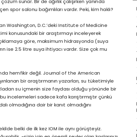
 çözüm sunar. Bir de ağırlık çalışırken yanında
çen spor salonu bağımlıları vardır. Peki, kim haklı?
 Washington, D.C.’deki Institute of Medicine
timi konusundaki bir araştırmayı inceleyerek
 Bu açıklamaya göre, maksimum hidrasyonda (suya
n ise 2.5 litre suya ihtiyacı vardır. Size çok mu
nda hemfikir değil. Journal of the American
nlanan bir araştırmanın yazarları, su tüketimiyle
azladan su içmenin size faydası olduğu yönünde bir
 bu incelemeleri sadece kafa karıştırmıştır çünkü
alı olmadığına dair bir kanıt olmadığını
kilde belki de ilk kez IOM ile aynı görüşteyiz.
abilir, -sizin için en önemli şeyler olan kaslarınızı