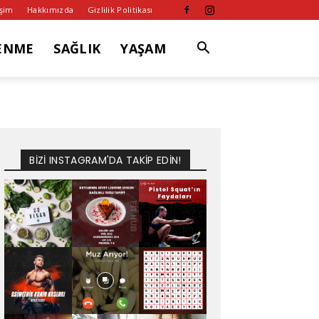
işim
Hakkımızda
Gizlilik Politikası
ENME
SAĞLIK
YAŞAM
BİZİ INSTAGRAM'DA TAKİP EDİN!