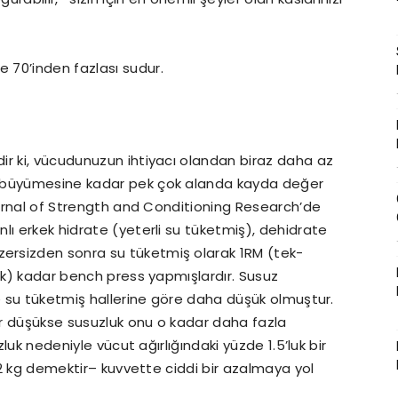
 70’inden fazlası sudur.
ir ki, vücudunuzun ihtiyacı olandan biraz daha az
s büyümesine kadar pek çok alanda kayda değer
Journal of Strength and Conditioning Research’de
lı erkek hidrate (yeterli su tüketmiş), dehidrate
rsizden sonra su tüketmiş olarak 1RM (tek-
lık) kadar bench press yapmışlardır. Susuz
ce su tüketmiş hallerine göre daha düşük olmuştur.
r düşükse susuzluk onu o kadar daha fazla
zluk nedeniyle vücut ağırlığındaki yüzde 1.5’luk bir
1.2 kg demektir– kuvvette ciddi bir azalmaya yol