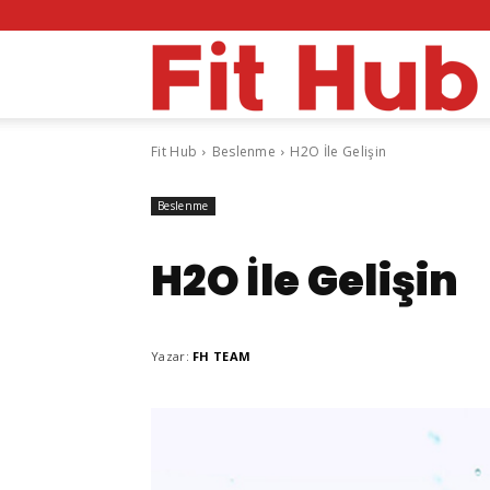
F
Fit Hub
Beslenme
H2O İle Gelişin
H
Beslenme
H2O İle Gelişin
Yazar:
FH TEAM