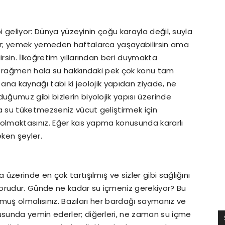
i geliyor: Dünya yüzeyinin çoğu karayla değil, suyla
ur; yemek yemeden haftalarca yaşayabilirsin ama
sin. İlköğretim yıllarından beri duymakta
e rağmen hala su hakkındaki pek çok konu tam
 ana kaynağı tabi ki jeolojik yapıdan ziyade, ne
umuz gibi bizlerin biyolojik yapısı üzerinde
a su tüketmezseniz vücut geliştirmek için
 olmaktasınız. Eğer kas yapma konusunda kararlı
eken şeyler.
zerinde en çok tartışılmış ve sizler gibi sağlığını
 sorudur. Günde ne kadar su içmeniz gerekiyor? Bu
uymuş olmalısınız. Bazıları her bardağı saymanız ve
sunda yemin ederler; diğerleri, ne zaman su içme