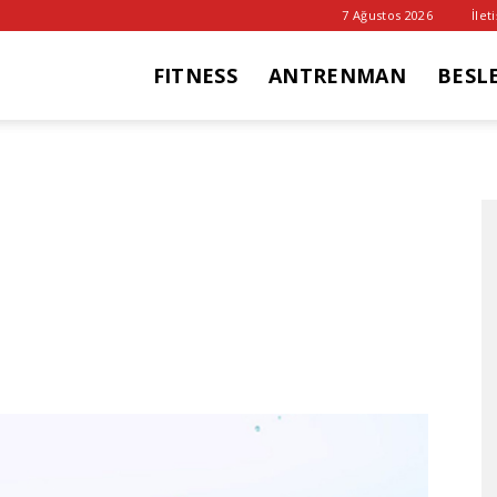
7 Ağustos 2026
İlet
FITNESS
ANTRENMAN
BESL
it
ub