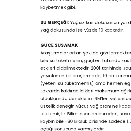
kaybetmek gibi.
SU GERÇEĞİ:
Yağsız kas dokusunun yüzde
Yağ dokusunda ise yüzde 10 kadardır.
GÜCE SUSAMAK
Araştırmalar artan şekilde göstermekted
bile su tüketmenin, güçten tutunda ka
etkileri olabilmektedir. 2001 tarihinde 
yayınlanan bir araştırmada, 10 antrenman
(yeterli su tüketmemiş) ama hemen egze
tekrarda kaldırabildikleri maksimum ağır
olduklarında deneklerin 1RM’leri yeterin
Üstelik deneğin vücut yağ oranı ne kada
etkilemiştir. Bilim insanları buradan, susu
kaybın bile -80 kiloluk birisinde sadece 
açtığı sonucuna varmışlardır.