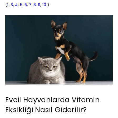
(
1
,
3
,
4
,
5
,
6
,
7
,
8
,
9
,
10
)
Evcil Hayvanlarda Vitamin
Eksikliği Nasıl Giderilir?