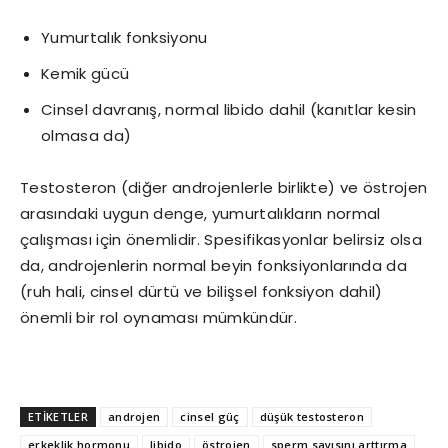
Yumurtalık fonksiyonu
Kemik gücü
Cinsel davranış, normal libido dahil (kanıtlar kesin
olmasa da)
Testosteron (diğer androjenlerle birlikte) ve östrojen
arasındaki uygun denge, yumurtalıkların normal
çalışması için önemlidir. Spesifikasyonlar belirsiz olsa
da, androjenlerin normal beyin fonksiyonlarında da
(ruh hali, cinsel dürtü ve bilişsel fonksiyon dahil)
önemli bir rol oynaması mümkündür.
ETİKETLER
androjen
cinsel güç
düşük testosteron
erkeklik hormonu
libido
östrojen
sperm sayısını arttırma