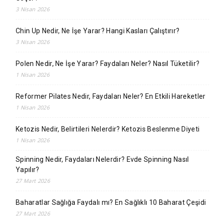
3 Nisan 2026
Chin Up Nedir, Ne İşe Yarar? Hangi Kasları Çalıştırır?
3 Nisan 2026
Polen Nedir, Ne İşe Yarar? Faydaları Neler? Nasıl Tüketilir?
1 Nisan 2026
Reformer Pilates Nedir, Faydaları Neler? En Etkili Hareketler
1 Nisan 2026
Ketozis Nedir, Belirtileri Nelerdir? Ketozis Beslenme Diyeti
1 Nisan 2026
Spinning Nedir, Faydaları Nelerdir? Evde Spinning Nasıl
Yapılır?
27 Mart 2026
Baharatlar Sağlığa Faydalı mı? En Sağlıklı 10 Baharat Çeşidi
27 Mart 2026