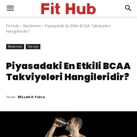
Fit Hub
Beslenme
Piyasadaki En Etkili BCAA Takviyeleri
Hangileridir?
Beslenme
Takviye
Piyasadaki En Etkili BCAA
Takviyeleri Hangileridir?
Yazar:
Mücahit Yolcu