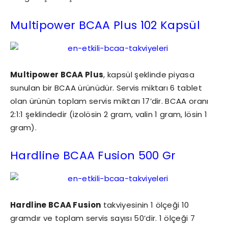
Multipower BCAA Plus 102 Kapsül
Multipower BCAA Plus
, kapsül şeklinde piyasa
sunulan bir BCAA ürünüdür. Servis miktarı 6 tablet
olan ürünün toplam servis miktarı 17’dir. BCAA oranı
2:1:1 şeklindedir (izolösin 2 gram, valin 1 gram, lösin 1
gram).
Hardline BCAA Fusion 500 Gr
Hardline BCAA Fusion
takviyesinin 1 ölçeği 10
gramdır ve toplam servis sayısı 50’dir. 1 ölçeği 7