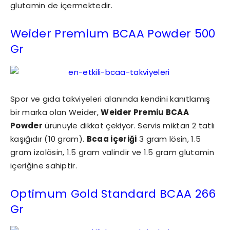
glutamin de içermektedir.
Weider Premium BCAA Powder 500
Gr
Spor ve gıda takviyeleri alanında kendini kanıtlamış
bir marka olan Weider,
Weider Premiu BCAA
Powder
ürünüyle dikkat çekiyor. Servis miktarı 2 tatlı
kaşığıdır (10 gram).
Bcaa içeriği
3 gram lösin, 1.5
gram izolösin, 1.5 gram valindir ve 1.5 gram glutamin
içeriğine sahiptir.
Optimum Gold Standard BCAA 266
Gr