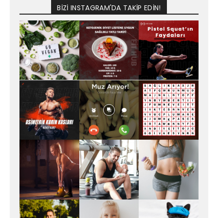
BİZİ INSTAGRAM'DA TAKİP EDİN!