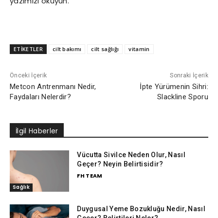
yazımızı okuyun.
ETİKETLER
cilt bakımı
cilt sağlığı
vitamin
Önceki İçerik
Sonraki İçerik
Metcon Antrenmanı Nedir,
İpte Yürümenin Sihri:
Faydaları Nelerdir?
Slackline Sporu
İlgil Haberler
Vücutta Sivilce Neden Olur, Nasıl
Geçer? Neyin Belirtisidir?
FH TEAM
Sağlık
Duygusal Yeme Bozukluğu Nedir, Nasıl