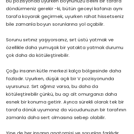
bu pozisyonda uyurken boynunuzu belirli bir tarafa
döndürmeniz gerekir -ki, bütün geceyi kafanızı aynı
tarafa koyarak geçirmek, uyurken rahat hissetseniz
bile zamanla boyun sorunlarına yol açabilir.
Sorunu sırtınız yaşıyorsanız, sırt üstü yatmak ve
özellikle daha yumuşak bir yatakta yatmak durumu
çok daha da kötüleştirebilir.
Çoğu insanın kütle merkezi kalça bölgesinde daha
fazladır. Uyurken, düşük açılı bir V pozisyonunda
uyursunuz. Sırt ağrınız varsa, bu daha da
kötüleştirebilir çünkü, bu açı alt omurganızı daha
esnek bir konuma getirir. Ayrıca sürekli olarak tek bir
tarafa dönük uyumanız da vücudunuzun bir tarafının
zamanla daha sert olmasına sebep olabilir.
Yine de her insanın anatomisi ve sorunları farklıdır,