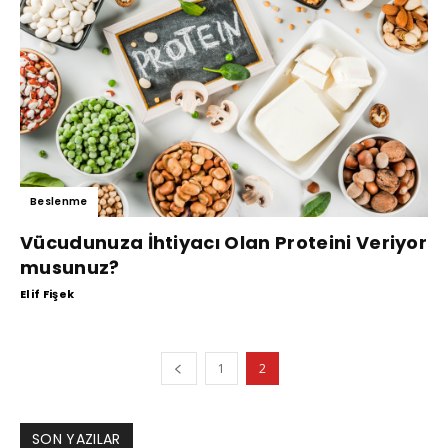
Beslenme
Vücudunuza İhtiyacı Olan Proteini Veriyor
musunuz?
Elif Fişek
1
2
SON YAZILAR