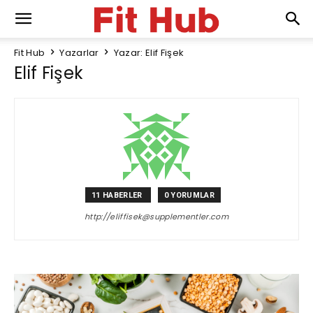
Fit Hub
Yazarlar
Yazar: Elif Fişek
Elif Fişek
11 HABERLER
0 YORUMLAR
http://
eliffisek@supplementler.com