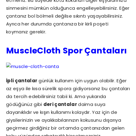
etmeniz. Bu sayede kötü kokunun diğer eşyalarınıza
sinmesini mümkün olduğunca engelleyebilirsiniz. Eğer
çantanız bol bölmeli değilse sıkıntı yaşayabilirsiniz.
Ayrıca her durumda çantanıza bir kirli poşeti
koymanız gerekir.
MuscleCloth Spor Çantaları
İpli çantalar
günlük kullanım için uygun olabilir. Eğer
az eşya ile kısa sürelik spora gidiyorsanız bu çantaları
da tercih edebilirsiniz tabii ki. Ama yukarıda
gödüğünüz gibi
deri çantalar
daima suya
dayanıklıdır ve kışın kullanımı kolaydır. Yaz için de
giysilerinizin ve ayakkabılarınızın kokusunu dışarıya
geçirmez girdiğiniz bir ortamda çantanızdan gelen
koku yüzünden rahatsızlık hissetmezsiniz.