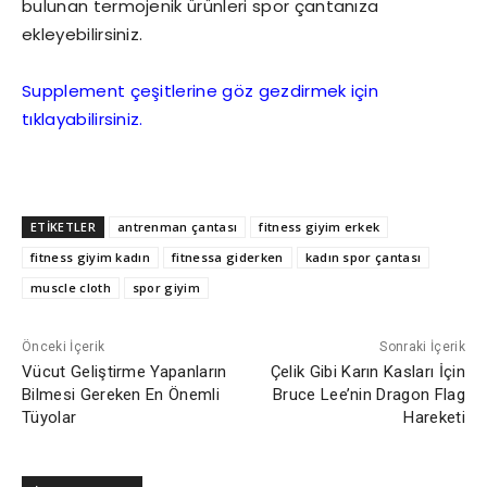
bulunan termojenik ürünleri spor çantanıza
ekleyebilirsiniz.
Supplement çeşitlerine göz gezdirmek için
tıklayabilirsiniz.
ETİKETLER
antrenman çantası
fitness giyim erkek
fitness giyim kadın
fitnessa giderken
kadın spor çantası
muscle cloth
spor giyim
Önceki İçerik
Sonraki İçerik
Vücut Geliştirme Yapanların
Çelik Gibi Karın Kasları İçin
Bilmesi Gereken En Önemli
Bruce Lee’nin Dragon Flag
Tüyolar
Hareketi