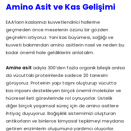
Amino Asit ve Kas Gelişimi
EAA’ların kaslarınızı kuvvetlendirici hallerine
geçmeden önce meselenin özünü bir gözden
geçirelim istiyoruz. Yani kas büyümesi, sağlığı ve
kuvveti bakımından amino asitlerin nasıl ve neden bu
kadar önemli hale geldiklerini anlatalım.
Amino asit
adıyla 300’den fazla organik bileşik anılsa
da vücuttaki proteinlerde sadece 20 tanesini
görüyoruz. Proteinin yapı taşını oluşturup vücutta
kas inşasını destekleyen birçok önemli moleküler ve
hücresel ileti görevlerinde rol oynuyorlar. Üstelik
diğer birçok yaşamsal süreç için de amino asitlere
ihtiyaç duyuyoruz. Bağışıklık sistemimizi oluşturan
antikorların ve binlerce kimyasal tepkimeyi meydana
getiren enzimlerin oluşumuna yardımcı oluyorlar.