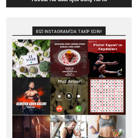
BİZİ INSTAGRAM'DA TAKİP EDİN!