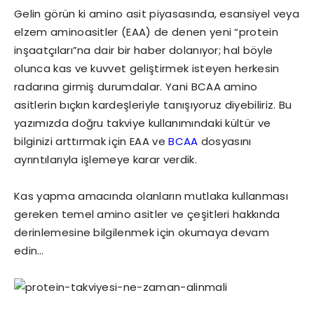
Gelin görün ki amino asit piyasasında, esansiyel veya
elzem aminoasitler (EAA) de denen yeni “protein
inşaatçıları”na dair bir haber dolanıyor; hal böyle
olunca kas ve kuvvet geliştirmek isteyen herkesin
radarına girmiş durumdalar. Yani BCAA amino
asitlerin bıçkın kardeşleriyle tanışıyoruz diyebiliriz. Bu
yazımızda doğru takviye kullanımındaki kültür ve
bilginizi arttırmak için EAA ve
BCAA
dosyasını
ayrıntılarıyla işlemeye karar verdik.
Kas yapma amacında olanların mutlaka kullanması
gereken temel amino asitler ve çeşitleri hakkında
derinlemesine bilgilenmek için okumaya devam
edin…