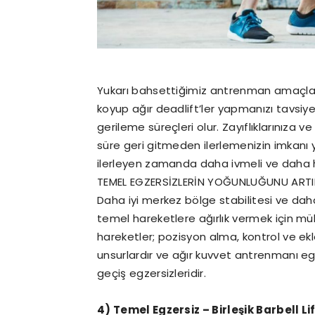
Yukarı bahsettiğimiz antrenman amaçların
koyup ağır deadlift’ler yapmanızı tavsiy
gerileme süreçleri olur. Zayıflıklarınıza v
süre geri gitmeden ilerlemenizin imkanı y
ilerleyen zamanda daha ivmeli ve daha h
TEMEL EGZERSİZLERİN YOĞUNLUĞUNU ARTI
Daha iyi merkez bölge stabilitesi ve daha
temel hareketlere ağırlık vermek için 
hareketler; pozisyon alma, kontrol ve ek
unsurlardır ve ağır kuvvet antrenmanı e
geçiş egzersizleridir.
4) Temel Egzersiz – Birleşik Barbell Li