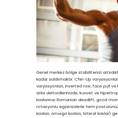
Genel merkez bölge stabilitenizi artırdık
kadar saldırmaktır. Chin-Up varyasyonlarıy
varyasyonları, inverted row, face pull ve 
arka deltoidlerinizde, kuvvet ve hipertrop
kaslarınızı Romanian deadlift, good morn
rotasyonlu egzersizlerle hem postürünüzü o
kasları, omurga kasları, lateral kaslar) g