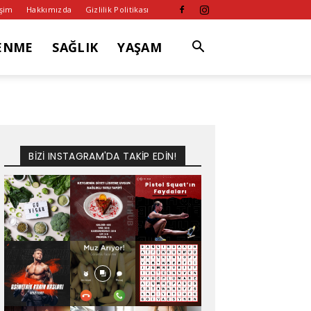
işim
Hakkımızda
Gizlilik Politikası
ENME
SAĞLIK
YAŞAM
BİZİ INSTAGRAM'DA TAKİP EDİN!