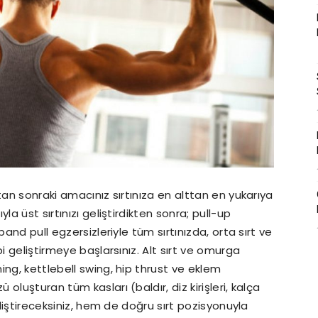
tan sonraki amacınız sırtınıza en alttan en yukarıya
la üst sırtınızı geliştirdikten sonra; pull-up
band pull egzersizleriyle tüm sırtınızda, orta sırt ve
i geliştirmeye başlarsınız. Alt sırt ve omurga
ing, kettlebell swing, hip thrust ve eklem
luşturan tüm kasları (baldır, diz kirişleri, kalça
eliştireceksiniz, hem de doğru sırt pozisyonuyla