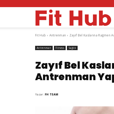
F
Fit Hub
Antrenman
Zayıf Bel Kaslarına Rağmen 
H
Antrenman
Fitness
Sağlık
Zayıf Bel Kasl
Antrenman Yap
Yazar:
FH TEAM