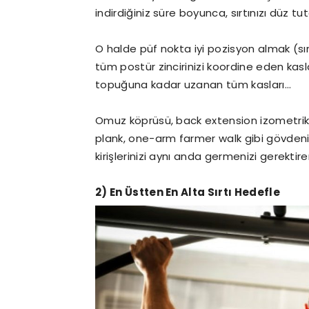
indirdiğiniz süre boyunca, sırtınızı düz t
O halde püf nokta iyi pozisyon almak (sı
tüm postür zincirinizi koordine eden kas
topuğuna kadar uzanan tüm kasları…
Omuz köprüsü, back extension izometrik 
plank, one-arm farmer walk gibi gövdeni
kirişlerinizi aynı anda germenizi gerektir
2) En Üstten En Alta Sırtı Hedefle