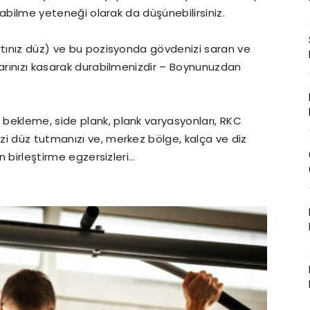
utabilme yeteneği olarak da düşünebilirsiniz.
rtınız düz) ve bu pozisyonda gövdenizi saran ve
larınızı kasarak durabilmenizdir – Boynunuzdan
bekleme, side plank, plank varyasyonları, RKC
zi düz tutmanızı ve, merkez bölge, kalça ve diz
en birleştirme egzersizleri…