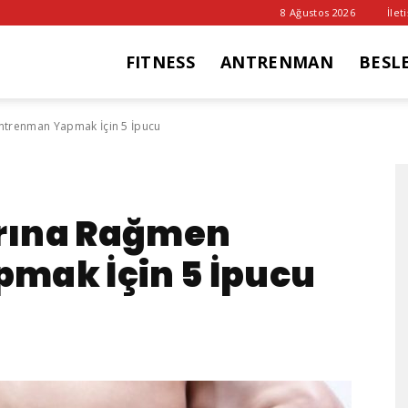
8 Ağustos 2026
İlet
FITNESS
ANTRENMAN
BESL
it
Antrenman Yapmak İçin 5 İpucu
ub
arına Rağmen
mak İçin 5 İpucu