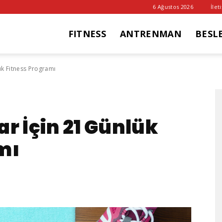
6 Ağustos 2026
İlet
FITNESS
ANTRENMAN
BESL
it
ük Fitness Programı
ub
r İçin 21 Günlük
mı