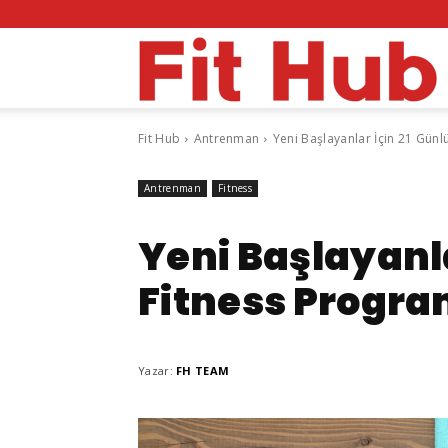
F
Fit Hub
Antrenman
Yeni Başlayanlar İçin 21 Günl
H
Antrenman
Fitness
Yeni Başlayanla
Fitness Progra
Yazar:
FH TEAM