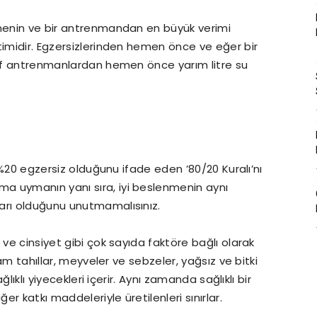
rmenin ve bir antrenmandan en büyük verimi
timidir. Egzersizlerinden hemen önce ve eğer bir
ktif antrenmanlardan hemen önce yarım litre su
e %20 egzersiz olduğunu ifade eden ’80/20 Kuralı’nı
a uymanın yanı sıra, iyi beslenmenin aynı
arı olduğunu unutmamalısınız.
 ve cinsiyet gibi çok sayıda faktöre bağlı olarak
tam tahıllar, meyveler ve sebzeler, yağsız ve bitki
ğlıklı yiyecekleri içerir. Aynı zamanda sağlıklı bir
er katkı maddeleriyle üretilenleri sınırlar.