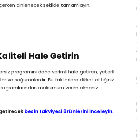
eçerken dinlenecek şekilde tamamlayın.
aliteli Hale Getirin
rsiz programını daha verimli hale getiren, yeterli
lar ve soğumalardır. Bu faktörlere dikkat ettiğiniz
 programlarından maksimum verim almanız
 getirecek
besin takviyesi ürünlerini inceleyin.