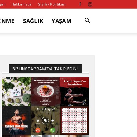
işim
Hakkımızda
Gizlilik Politikası
ENME
SAĞLIK
YAŞAM
BİZİ INSTAGRAM'DA TAKİP EDİN!