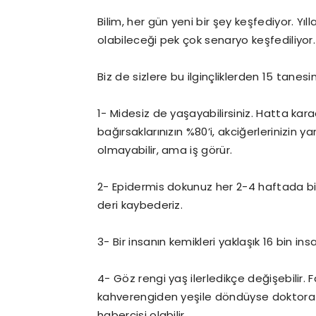
Bilim, her gün yeni bir şey keşfediyor. Yıl
olabileceği pek çok senaryo keşfediliyor.
Biz de sizlere bu ilginçliklerden 15 tanesin
1- Midesiz de yaşayabilirsiniz. Hatta karac
bağırsaklarınızın %80’i, akciğerlerinizin y
olmayabilir, ama iş görür.
2- Epidermis dokunuz her 2-4 haftada bir 
deri kaybederiz.
3- Bir insanın kemikleri yaklaşık 16 bin i
4- Göz rengi yaş ilerledikçe değişebilir. 
kahverengiden yeşile döndüyse doktora gi
habercisi olabilir.