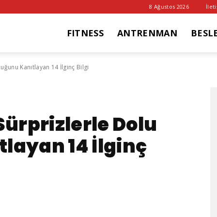
8 Ağustos 2026
İlet
FITNESS
ANTRENMAN
BESL
it
ğunu Kanıtlayan 14 İlginç Bilgi
ub
rprizlerle Dolu
layan 14 İlginç