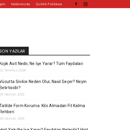
işim
Hakkımızda
Gizlilik Politikası
SON YAZILAR
Kojik Asit Nedir, Ne İşe Yarar? Tüm Faydaları
22 Temmuz 2026
Vücutta Sivilce Neden Olur, Nasıl Geçer? Neyin
Belirtisidir?
29 Haziran 2026
Tatilde Form Koruma: Kilo Almadan Fit Kalma
Rehberi
26 Haziran 2026
Hint Yağı Ne İşe Yarar? Faydaları Nelerdir? Hint