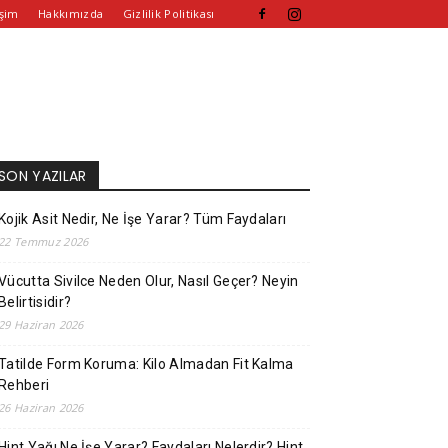
işim
Hakkımızda
Gizlilik Politikası
SON YAZILAR
Kojik Asit Nedir, Ne İşe Yarar? Tüm Faydaları
22 Temmuz 2026
Vücutta Sivilce Neden Olur, Nasıl Geçer? Neyin
Belirtisidir?
29 Haziran 2026
Tatilde Form Koruma: Kilo Almadan Fit Kalma
Rehberi
26 Haziran 2026
Hint Yağı Ne İşe Yarar? Faydaları Nelerdir? Hint