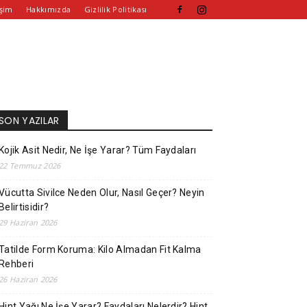
işim
Hakkımızda
Gizlilik Politikası
SON YAZILAR
Kojik Asit Nedir, Ne İşe Yarar? Tüm Faydaları
22 Temmuz 2026
Vücutta Sivilce Neden Olur, Nasıl Geçer? Neyin
Belirtisidir?
29 Haziran 2026
Tatilde Form Koruma: Kilo Almadan Fit Kalma
Rehberi
26 Haziran 2026
Hint Yağı Ne İşe Yarar? Faydaları Nelerdir? Hint