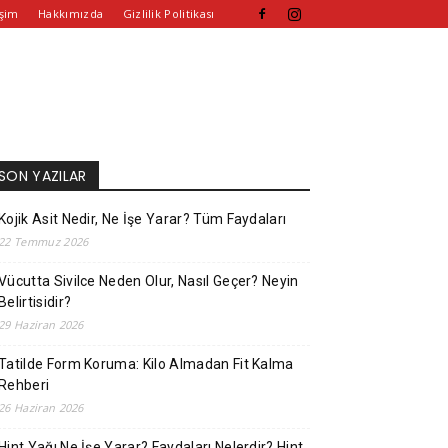
işim
Hakkımızda
Gizlilik Politikası
SON YAZILAR
Kojik Asit Nedir, Ne İşe Yarar? Tüm Faydaları
22 Temmuz 2026
Vücutta Sivilce Neden Olur, Nasıl Geçer? Neyin
Belirtisidir?
29 Haziran 2026
Tatilde Form Koruma: Kilo Almadan Fit Kalma
Rehberi
26 Haziran 2026
Hint Yağı Ne İşe Yarar? Faydaları Nelerdir? Hint