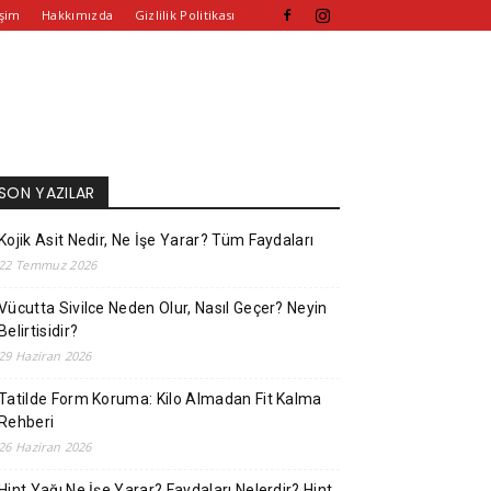
işim
Hakkımızda
Gizlilik Politikası
SON YAZILAR
Kojik Asit Nedir, Ne İşe Yarar? Tüm Faydaları
22 Temmuz 2026
Vücutta Sivilce Neden Olur, Nasıl Geçer? Neyin
Belirtisidir?
29 Haziran 2026
Tatilde Form Koruma: Kilo Almadan Fit Kalma
Rehberi
26 Haziran 2026
Hint Yağı Ne İşe Yarar? Faydaları Nelerdir? Hint