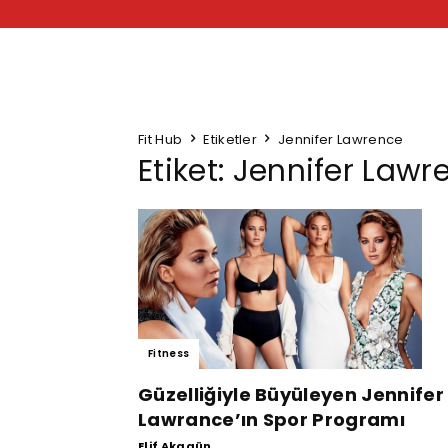
Fit Hub
Etiketler
Jennifer Lawrence
Etiket: Jennifer Lawr
Fitness
Güzelliğiyle Büyüleyen Jennifer
Lawrance’ın Spor Programı
Elif Akagün