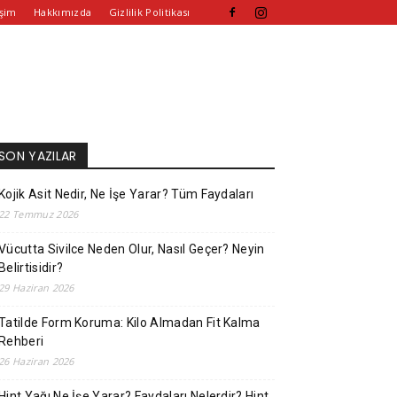
işim
Hakkımızda
Gizlilik Politikası
SON YAZILAR
Kojik Asit Nedir, Ne İşe Yarar? Tüm Faydaları
22 Temmuz 2026
Vücutta Sivilce Neden Olur, Nasıl Geçer? Neyin
Belirtisidir?
29 Haziran 2026
Tatilde Form Koruma: Kilo Almadan Fit Kalma
Rehberi
26 Haziran 2026
Hint Yağı Ne İşe Yarar? Faydaları Nelerdir? Hint