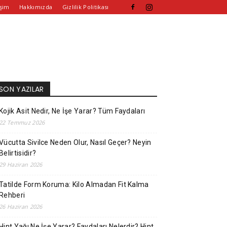
işim
Hakkımızda
Gizlilik Politikası
SON YAZILAR
Kojik Asit Nedir, Ne İşe Yarar? Tüm Faydaları
22 Temmuz 2026
Vücutta Sivilce Neden Olur, Nasıl Geçer? Neyin
Belirtisidir?
29 Haziran 2026
Tatilde Form Koruma: Kilo Almadan Fit Kalma
Rehberi
26 Haziran 2026
Hint Yağı Ne İşe Yarar? Faydaları Nelerdir? Hint