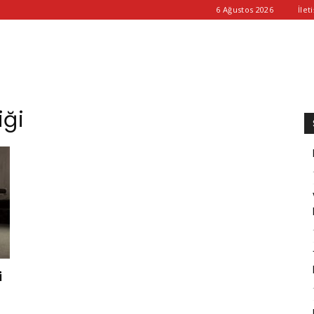
6 Ağustos 2026
İlet
iği
i