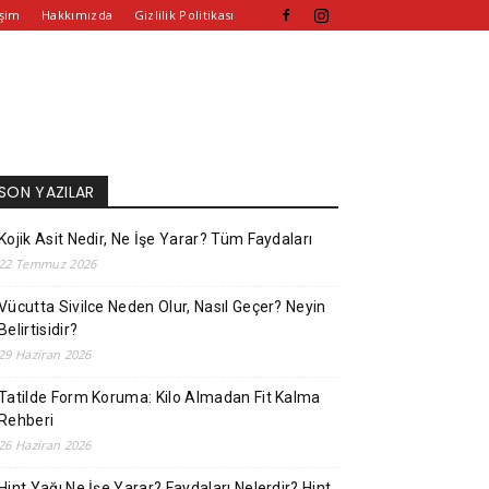
işim
Hakkımızda
Gizlilik Politikası
SON YAZILAR
Kojik Asit Nedir, Ne İşe Yarar? Tüm Faydaları
22 Temmuz 2026
Vücutta Sivilce Neden Olur, Nasıl Geçer? Neyin
Belirtisidir?
29 Haziran 2026
Tatilde Form Koruma: Kilo Almadan Fit Kalma
Rehberi
26 Haziran 2026
Hint Yağı Ne İşe Yarar? Faydaları Nelerdir? Hint