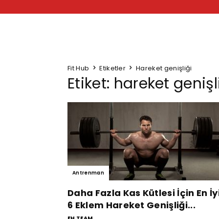
Fit Hub
Etiketler
Hareket genişliği
Etiket: hareket genişl
Antrenman
Daha Fazla Kas Kütlesi İçin En İy
6 Eklem Hareket Genişliği...
FH TEAM