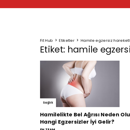
Fit Hub
Etiketler
Hamile egzersiz hareketl
Etiket: hamile egzers
Sağlık
Hamilelikte Bel Ağrısı Neden Olu
Hangi Egzersizler İyi Gelir?
FH TEAM