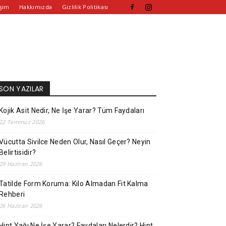
işim
Hakkımızda
Gizlilik Politikası
SON YAZILAR
Kojik Asit Nedir, Ne İşe Yarar? Tüm Faydaları
22 Temmuz 2026
Vücutta Sivilce Neden Olur, Nasıl Geçer? Neyin
Belirtisidir?
29 Haziran 2026
Tatilde Form Koruma: Kilo Almadan Fit Kalma
Rehberi
26 Haziran 2026
Hint Yağı Ne İşe Yarar? Faydaları Nelerdir? Hint