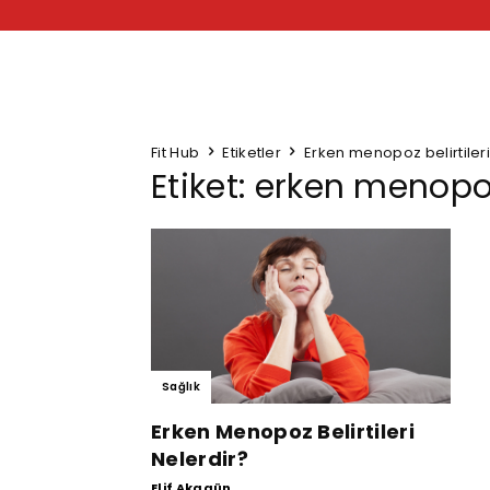
Fit Hub
Etiketler
Erken menopoz belirtiler
Etiket: erken menopoz
Sağlık
Erken Menopoz Belirtileri
Nelerdir?
Elif Akagün