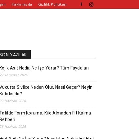
işim
Hakkımızda
Gizlilik Politikası
SON YAZILAR
Kojik Asit Nedir, Ne İşe Yarar? Tüm Faydaları
22 Temmuz 2026
Vücutta Sivilce Neden Olur, Nasıl Geçer? Neyin
Belirtisidir?
29 Haziran 2026
Tatilde Form Koruma: Kilo Almadan Fit Kalma
Rehberi
26 Haziran 2026
Hint Yağı Ne İşe Yarar? Faydaları Nelerdir? Hint