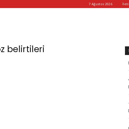
7 Ağustos 2026
İlet
i
 belirtileri