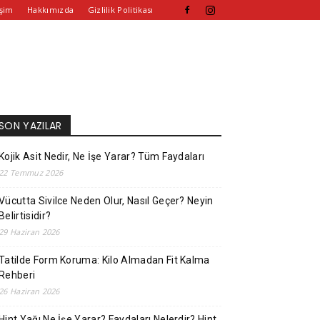
işim
Hakkımızda
Gizlilik Politikası
SON YAZILAR
Kojik Asit Nedir, Ne İşe Yarar? Tüm Faydaları
22 Temmuz 2026
Vücutta Sivilce Neden Olur, Nasıl Geçer? Neyin
Belirtisidir?
29 Haziran 2026
Tatilde Form Koruma: Kilo Almadan Fit Kalma
Rehberi
26 Haziran 2026
Hint Yağı Ne İşe Yarar? Faydaları Nelerdir? Hint