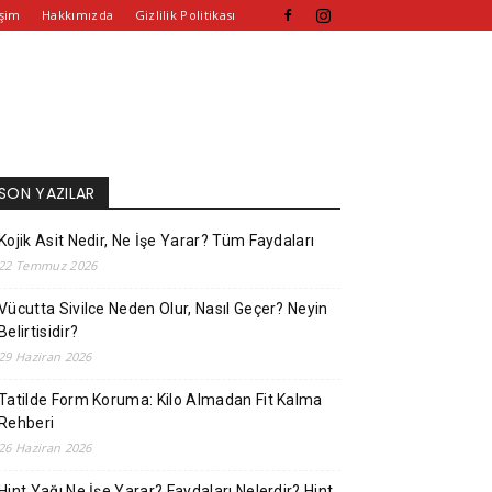
işim
Hakkımızda
Gizlilik Politikası
SON YAZILAR
Kojik Asit Nedir, Ne İşe Yarar? Tüm Faydaları
22 Temmuz 2026
Vücutta Sivilce Neden Olur, Nasıl Geçer? Neyin
Belirtisidir?
29 Haziran 2026
Tatilde Form Koruma: Kilo Almadan Fit Kalma
Rehberi
26 Haziran 2026
Hint Yağı Ne İşe Yarar? Faydaları Nelerdir? Hint