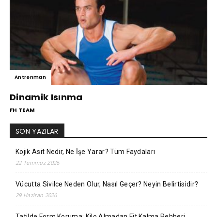
Antrenman
Dinamik Isınma
FH TEAM
SON YAZILAR
Kojik Asit Nedir, Ne İşe Yarar? Tüm Faydaları
22 Temmuz 2026
Vücutta Sivilce Neden Olur, Nasıl Geçer? Neyin Belirtisidir?
29 Haziran 2026
Tatilde Form Koruma: Kilo Almadan Fit Kalma Rehberi