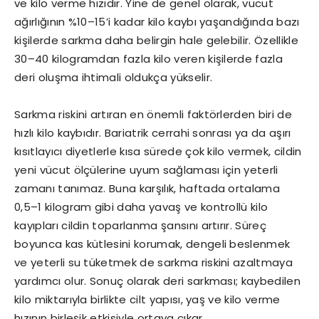
ve kilo verme hızıdır. Yine de genel olarak, vücut
ağırlığının %10–15’i kadar kilo kaybı yaşandığında bazı
kişilerde sarkma daha belirgin hale gelebilir. Özellikle
30–40 kilogramdan fazla kilo veren kişilerde fazla
deri oluşma ihtimali oldukça yükselir.
Sarkma riskini artıran en önemli faktörlerden biri de
hızlı kilo kaybıdır. Bariatrik cerrahi sonrası ya da aşırı
kısıtlayıcı diyetlerle kısa sürede çok kilo vermek, cildin
yeni vücut ölçülerine uyum sağlaması için yeterli
zamanı tanımaz. Buna karşılık, haftada ortalama
0,5–1 kilogram gibi daha yavaş ve kontrollü kilo
kayıpları cildin toparlanma şansını artırır. Süreç
boyunca kas kütlesini korumak, dengeli beslenmek
ve yeterli su tüketmek de sarkma riskini azaltmaya
yardımcı olur. Sonuç olarak deri sarkması; kaybedilen
kilo miktarıyla birlikte cilt yapısı, yaş ve kilo verme
hızının birleşik etkisiyle ortaya çıkar.