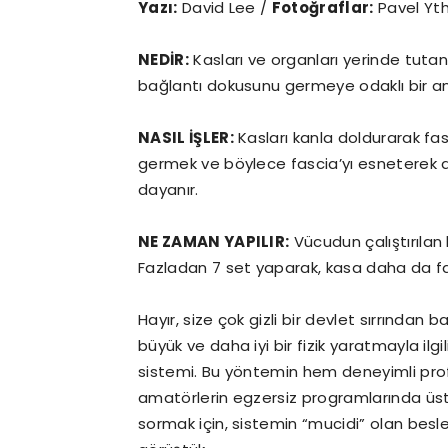
Yazı:
David Lee /
Fotoğraflar:
Pavel Ythj
NEDİR:
Kasları ve organları yerinde tuta
bağlantı dokusunu germeye odaklı bir a
NASIL İŞLER:
Kasları kanla doldurarak fa
germek ve böylece fascia’yı esneterek 
dayanır.
NE ZAMAN YAPILIR:
Vücudun çalıştırılan 
Fazladan 7 set yaparak, kasa daha da faz
Hayır, size çok gizli bir devlet sırrınd
büyük ve daha iyi bir fizik yaratmayla il
sistemi. Bu yöntemin hem deneyimli pro
amatörlerin egzersiz programlarında üst s
sormak için, sistemin “mucidi” olan be