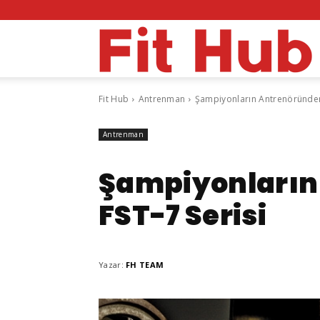
F
Fit Hub
Antrenman
Şampiyonların Antrenöründen
H
Antrenman
Şampiyonların
FST-7 Serisi
Yazar:
FH TEAM