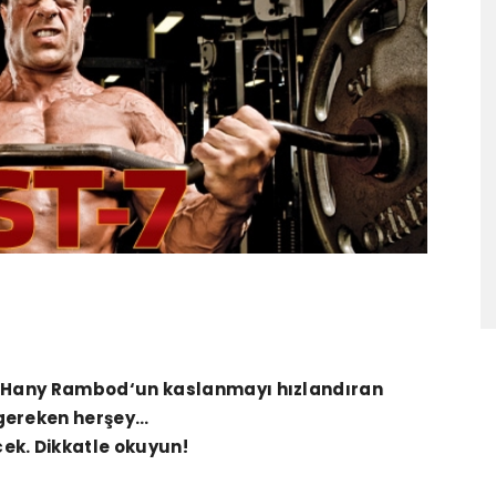
ü
Hany Rambod
‘un kaslanmayı hızlandıran
 gereken herşey…
ek. Dikkatle okuyun!