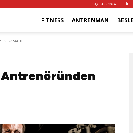
6 Ağustos 2026
İlet
FITNESS
ANTRENMAN
BESL
it
 FST-7 Serisi
ub
 Antrenöründen