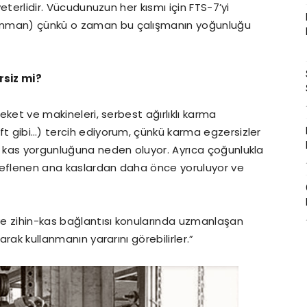
yeterlidir. Vücudunuzun her kısmı için FTS-7’yi
enman) çünkü o zaman bu çalışmanın yoğunluğu
rsiz mi?
reket ve makineleri, serbest ağırlıklı karma
ft gibi…) tercih ediyorum, çünkü karma egzersizler
e kas yorgunluğuna neden oluyor. Ayrıca çoğunlukla
hedeflenen ana kaslardan daha önce yoruluyor ve
 ve zihin-kas bağlantısı konularında uzmanlaşan
arak kullanmanın yararını görebilirler.”