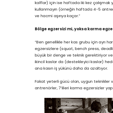
kalflar) için ise haftada iki kez çalışmak 
kullanmayın (örneğin haftada 4-5 antr
ve hacmi aşırıya kaçar.”
Bölge egzersizi mi, yoksa karma egze
“Ben genellikle her kas grubu için ayrı ha
egzersizlere (squat, bench press, deadli
büyük bir denge ve teknik gerektiriyor v
ikincil kaslar da (destekleyici kaslar) 
ana kasın iş yükünü daha da azaltıyor.
Fakat yeterli gücü olan, uygun teknikler
antrenörler, 7’lileri karma egzersizler yap