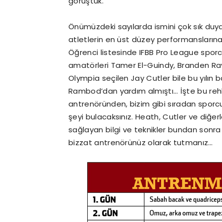
görüştük.
Önümüzdeki sayılarda ismini çok sık duya
atletlerin en üst düzey performanslarına
Öğrenci listesinde IFBB Pro League sporcu
amatörleri Tamer El-Guindy, Branden Ray g
Olympia seçilen Jay Cutler bile bu yılın
Rambod’dan yardım almıştı… İşte bu rehb
antrenöründen, bizim gibi sıradan sporcula
şeyi bulacaksınız. Heath, Cutler ve diğerl
sağlayan bilgi ve teknikler bundan sonra 
bizzat antrenörünüz olarak tutmanız…