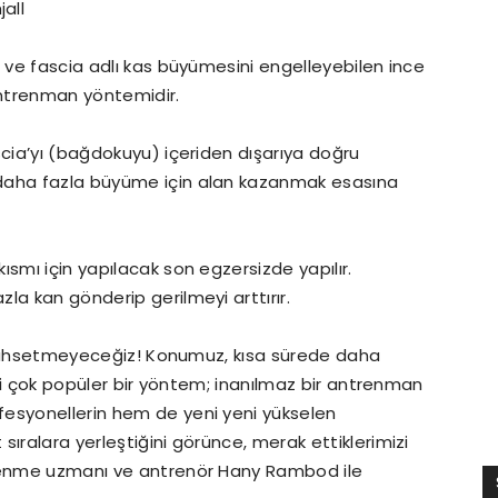
all
n ve fascia adlı kas büyümesini engelleyebilen ince
ntrenman yöntemidir.
scia’yı (bağdokuyu) içeriden dışarıya doğru
daha fazla büyüme için alan kazanmak esasına
kısmı için yapılacak son egzersizde yapılır.
la kan gönderip gerilmeyi arttırır.
an bahsetmeyeceğiz! Konumuz, kısa sürede daha
gili çok popüler bir yöntem; inanılmaz bir antrenman
fesyonellerin hem de yeni yeni yükselen
ıralara yerleştiğini görünce, merak ettiklerimizi
slenme uzmanı ve antrenör Hany Rambod ile