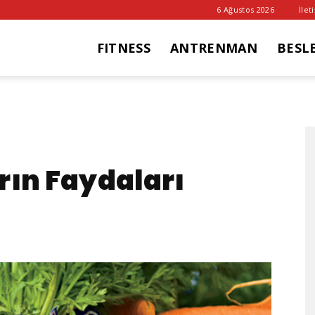
6 Ağustos 2026
İlet
FITNESS
ANTRENMAN
BESL
it
ub
rın Faydaları