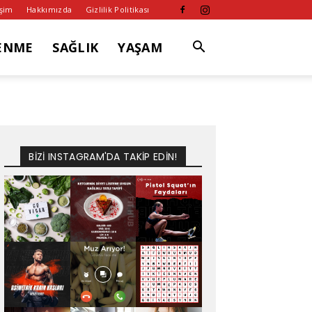
işim
Hakkımızda
Gizlilik Politikası
ENME
SAĞLIK
YAŞAM
BİZİ INSTAGRAM'DA TAKİP EDİN!