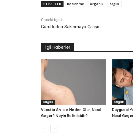
ETİKETLER
beslenme
organik
sağlık
Önceki İçerik
Gürültüden Sakınmaya Çalışın
İlgil Haberler
Sağlık
Sağlık
Vücutta Sivilce Neden Olur, Nasıl
Duygusal Y
Geçer? Neyin Belirtisidir?
Nasıl Geçer?