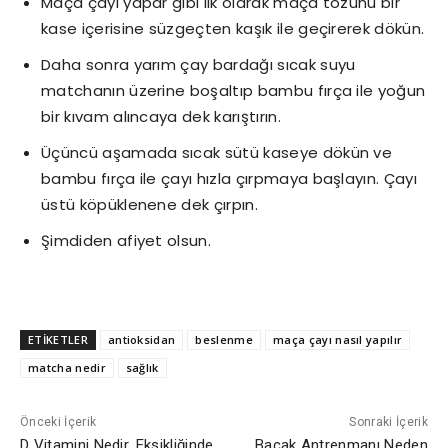
Maça çayı yapar gibi ilk olarak maça tozunu bir
kase içerisine süzgeçten kaşık ile geçirerek dökün.
Daha sonra yarım çay bardağı sıcak suyu
matchanın üzerine boşaltıp bambu fırça ile yoğun
bir kıvam alıncaya dek karıştırın.
Üçüncü aşamada sıcak sütü kaseye dökün ve
bambu fırça ile çayı hızla çırpmaya başlayın. Çayı
üstü köpüklenene dek çırpın.
Şimdiden afiyet olsun.
ETİKETLER
antioksidan
beslenme
maça çayı nasıl yapılır
matcha nedir
sağlık
Önceki İçerik
Sonraki İçerik
D Vitamini Nedir, Eksikliğinde
Bacak Antrenmanı Neden