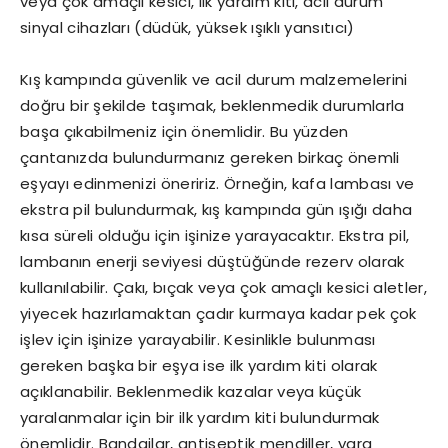
veya çok amaçlı kesici, ilk yardım kiti, acil durum
sinyal cihazları (düdük, yüksek ışıklı yansıtıcı)
Kış kampında güvenlik ve acil durum malzemelerini
doğru bir şekilde taşımak, beklenmedik durumlarla
başa çıkabilmeniz için önemlidir. Bu yüzden
çantanızda bulundurmanız gereken birkaç önemli
eşyayı edinmenizi öneririz. Örneğin, kafa lambası ve
ekstra pil bulundurmak, kış kampında gün ışığı daha
kısa süreli olduğu için işinize yarayacaktır. Ekstra pil,
lambanın enerji seviyesi düştüğünde rezerv olarak
kullanılabilir. Çakı, bıçak veya çok amaçlı kesici aletler,
yiyecek hazırlamaktan çadır kurmaya kadar pek çok
işlev için işinize yarayabilir. Kesinlikle bulunması
gereken başka bir eşya ise ilk yardım kiti olarak
açıklanabilir. Beklenmedik kazalar veya küçük
yaralanmalar için bir ilk yardım kiti bulundurmak
önemlidir. Bandajlar, antiseptik mendiller, yara