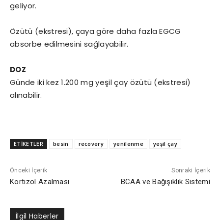
geliyor.
Özütü (ekstresi), çaya göre daha fazla EGCG
absorbe edilmesini sağlayabilir.
DOZ
Günde iki kez 1.200 mg yeşil çay özütü (ekstresi)
alınabilir.
ETİKETLER
besin
recovery
yenilenme
yeşil çay
Önceki İçerik
Sonraki İçerik
Kortizol Azalması
BCAA ve Bağışıklık Sistemi
İlgil Haberler