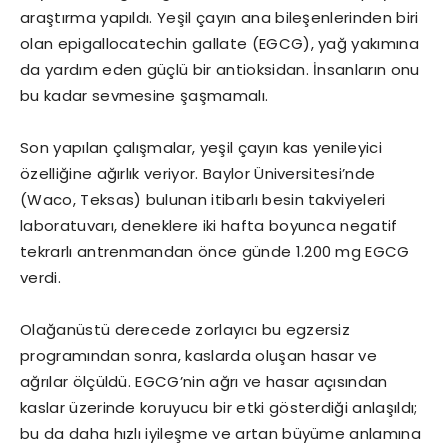
araştırma yapıldı. Yeşil çayın ana bileşenlerinden biri
olan epigallocatechin gallate (EGCG), yağ yakımına
da yardım eden güçlü bir antioksidan. İnsanların onu
bu kadar sevmesine şaşmamalı.
Son yapılan çalışmalar, yeşil çayın kas yenileyici
özelliğine ağırlık veriyor. Baylor Üniversitesi’nde
(Waco, Teksas) bulunan itibarlı besin takviyeleri
laboratuvarı, deneklere iki hafta boyunca negatif
tekrarlı antrenmandan önce günde 1.200 mg EGCG
verdi.
Olağanüstü derecede zorlayıcı bu egzersiz
programından sonra, kaslarda oluşan hasar ve
ağrılar ölçüldü. EGCG’nin ağrı ve hasar açısından
kaslar üzerinde koruyucu bir etki gösterdiği anlaşıldı;
bu da daha hızlı iyileşme ve artan büyüme anlamına