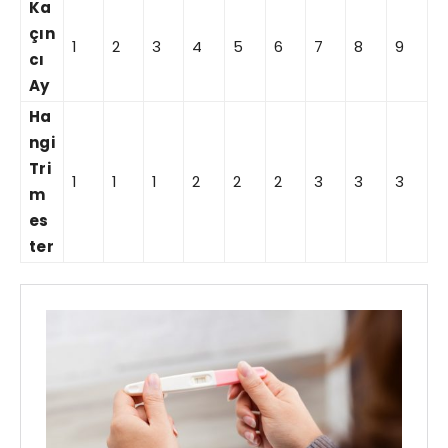
Ka
çın
1
2
3
4
5
6
7
8
9
cı
Ay
Ha
ngi
Tri
1
1
1
2
2
2
3
3
3
m
es
ter