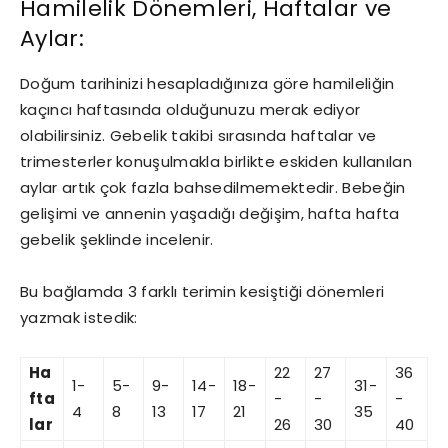
Hamilelik Dönemleri, Haftalar ve
Aylar:
Doğum tarihinizi hesapladığınıza göre hamileliğin
kaçıncı haftasında olduğunuzu merak ediyor
olabilirsiniz. Gebelik takibi sırasında haftalar ve
trimesterler konuşulmakla birlikte eskiden kullanılan
aylar artık çok fazla bahsedilmemektedir. Bebeğin
gelişimi ve annenin yaşadığı değişim, hafta hafta
gebelik şeklinde incelenir.
Bu bağlamda 3 farklı terimin kesiştiği dönemleri
yazmak istedik:
Ha
22
27
36
1-
5-
9-
14-
18-
31-
fta
-
-
-
4
8
13
17
21
35
lar
26
30
40