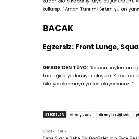
kadar kilo o kadar iyi diye düşünürdüm. A
kullanıp, “Aman Tanrım! Sırtım şu an yan
BACAK
Egzersiz: Front Lunge, Squa
GRAGE’DEN TÜYO:
“Kısaca söylemem ger
ton ağırlık yüklemiyor oluşum. Kabul ed
bile yaralanmaya yatkın oluyorsunuz. ”
ETİKETLER
direnç bandı
direnç lastiği seti
p
Önceki İçerik
Daha Sıkı ve Daha Dik Göğüsler İçin Evde Bas