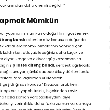
ocuklarımdan daha önemli değildi. ”
s Yapmak Mümkün
spor yapmanın mümkün olduğu fikrini göstermek
 direnç bandı
eklemler söz konusu olduğunda
cek kadar ergonomik olmalarının yanında çok
lık kaldırırken atlayabileceğiniz daha küçük ve
ğlar diyor Grage ve ekliyor “güç kazanmanıza
ldiğiniz
pilates direnç bandı
, serbest ağırlıklarla
lanağı sunuyor, çünkü sadece dikey düzlemlerde
 kaslara farklı açılardan yüklenerek
çeşitliliği söz konusu.” Kısacası artık hem
ir egzersiz yapabilirsiniz, hiçbirinden taviz
aha fazla zaman yaratabilseydim’ diye
aha iyi verimlilikle daha fazla zaman yaratmaya
, “Vay be, tam bir antrenmanı bitirdim. Üstelik