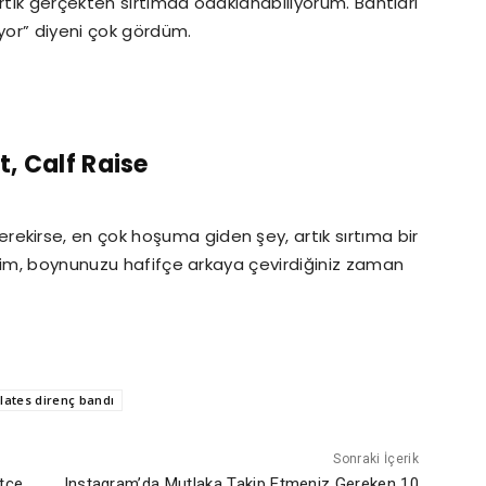
rtık gerçekten sırtımda odaklanabiliyorum. Bantları
ıyor” diyeni çok gördüm.
t, Calf Raise
ekirse, en çok hoşuma giden şey, artık sırtıma bir
elim, boynunuzu hafifçe arkaya çevirdiğiniz zaman
ilates direnç bandı
Sonraki İçerik
itçe
Instagram’da Mutlaka Takip Etmeniz Gereken 10