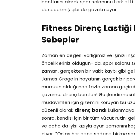
bantlarını alarak spor salonunu terk etti.
dönecekmiş gibi de gözükmüyor.
Fitness Direnç Lastiğ
Sebepler
Zaman en değerli varlığımız ve işinizi in
öncelikleriniz olduğun- da, spor salonu s
zaman, gerçekten bir vakit kaybı gibi geleb
James Grage’ın hayatının gerçek bir parça
mümkün olduğunca fazla zaman geçirebili
çözümü: direnç bantları! Güçlendirmesi 
müdavimleri için gizemini koruyan bu uz
düzenli olarak
direnç bandı
kullanmaya b
sonra, kendisi için bir tüm vücut rutini ge
ve daha da iyisi kızıyla oyun zamanını 
diyor. “Onları her gece sadece birkaç 