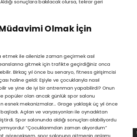
 Aldığı sonuçlara bakılacak olursa, tekrar geri
i Müdavimi Olmak İçin
şa etmek ile ailenizle zaman geçirmek asıl
eanslarına gitmek için trafikte geçirdiğiniz onca
ilir. Birkaç yıl önce bu senaryo, fitness girişimcisi
sı haline geldi: Eşiyle ve çocuklarıyla nasıl
r ve yine de iyi bir antrenman yapabilirdi? Onun
ile popüler olan ancak günlük spor salonu
un esnek mekanizmalar… Grage yaklaşık üç yıl önce
aşladı. Açıları ve varyasyonları ile oynadıktan
liştirdi. Spor salonunda aldığı sonuçları alabiliyordu
kaçırmıyordu! “Çocuklarımdan zaman alıyordum”
saat göreceksem, spor salonuna gitmenin anlamı