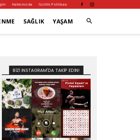
işim
Hakkımızda
Gizlilik Politikası
ENME
SAĞLIK
YAŞAM
BİZİ INSTAGRAM'DA TAKİP EDİN!