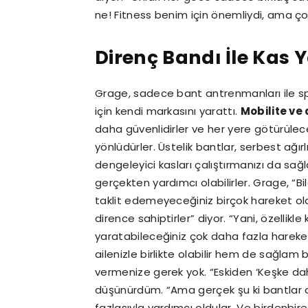
ne! Fitness benim için önemliydi, ama ç
Direnç Bandı İle Ka
Grage, sadece bant antrenmanları ile 
için kendi markasını yarattı.
Mobilite ve
daha güvenlidirler ve her yere götürüle
yönlüdürler. Üstelik bantlar, serbest ağır
dengeleyici kasları çalıştırmanızı da sa
gerçekten yardımcı olabilirler. Grage, “Bi
taklit edemeyeceğiniz birçok hareket o
dirence sahiptirler” diyor. “Yani, özellikle
yaratabileceğiniz çok daha fazla hareket 
ailenizle birlikte olabilir hem de sağlam b
vermenize gerek yok. “Eskiden ‘Keşke d
düşünürdüm. “Ama gerçek şu ki bantlar d
fazlasıyla yardımcı oldular. Ve birdenbire