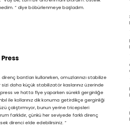
medim. ” diye böbürlenmeye başladım.
 Press
 direnç bantları kullanırken, omuzlarınızı stabilize
 sizi daha küçük stabilizatör kaslarınız üzerinde
press ve hatta flye yaparken sürekli gerginliğe
ıl ile kollarınız dik konuma getirdikçe gerginliği
ü çalıştırmıyor, bunun yerine tricepsleri
urum farklıdır, çünkü her seviyede farklı direnç
k direnci elde edebilirsiniz. ”