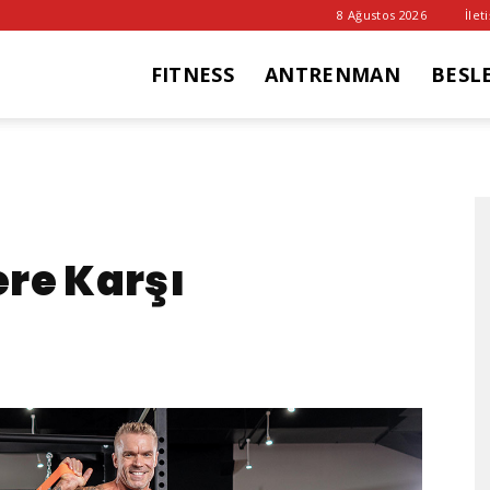
8 Ağustos 2026
İlet
FITNESS
ANTRENMAN
BESL
it
ub
re Karşı