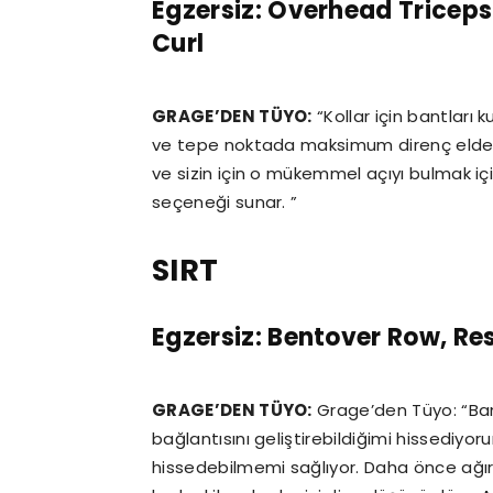
Egzersiz: Overhead Tricep
Curl
GRAGE’DEN TÜYO:
“Kollar için bantları k
ve tepe noktada maksimum direnç elde e
ve sizin için o mükemmel açıyı bulmak i
seçeneği sunar. ”
SIRT
Egzersiz: Bentover Row, R
GRAGE’DEN TÜYO:
Grage’den Tüyo: “Bant
bağlantısını geliştirebildiğimi hissediyor
hissedebilmemi sağlıyor. Daha önce ağırlı